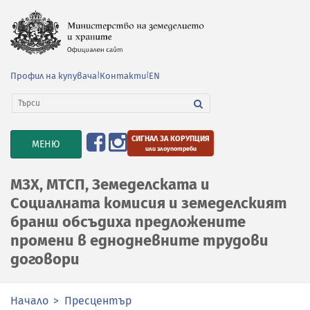
Профил на купувача
|
Контакти
|
EN
СИГНАЛ ЗА КОРУПЦИЯ
TOGGLE
МЕНЮ
или злоупотреби
NAVIGATION
МЗХ, МТСП, Земеделската и
Социалната комисия и земеделският
бранш обсъдиха предложените
промени в еднодневните трудови
договори
Начало
Пресцентър