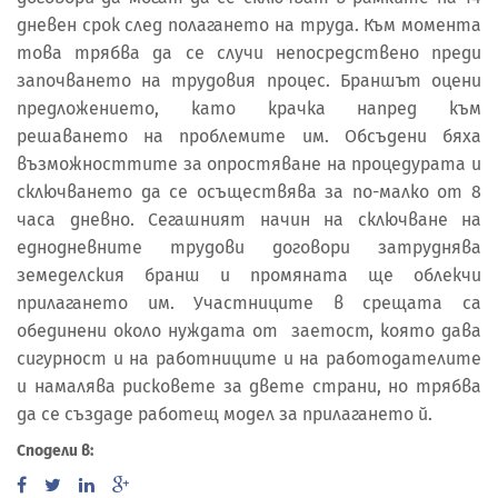
дневен срок след полагането на труда. Към момента
това трябва да се случи непосредствено преди
започването на трудовия процес. Браншът оцени
предложението, като крачка напред към
решаването на проблемите им. Обсъдени бяха
възможносттите за опростяване на процедурата и
сключването да се осъществява за по-малко от 8
часа дневно. Сегашният начин на сключване на
еднодневните трудови договори затруднява
земеделския бранш и промяната ще облекчи
прилагането им. Участниците в срещата са
обединени около нуждата от заетост, която дава
сигурност и на работниците и на работодателите
и намалява рисковете за двете страни, но трябва
да се създаде работещ модел за прилагането й.
Сподели в: