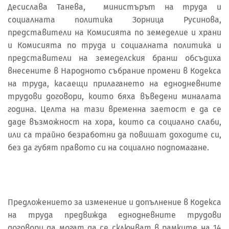
Десислава Танева, министърът на труда и
социалната политика Зорница Русинова,
представители на Комисията по земеделие и храни
и Комисията по труда и социалната политика и
представители на земеделския бранш обсъдиха
внесените в Народното събрание промени в Кодекса
на труда, касаещи прилагането на еднодневните
трудови договори, които бяха въведени миналата
година. Целта на тази временна заетост е да се
даде възможност на хора, които са социално слаби,
или са трайно безработни да повишат доходите си,
без да губят правото си на социално подпомагане.
Предложението за изменение и допълнение в Кодекса
на труда предвижда еднодневните трудови
договори да могат да се сключват в рамките на 14