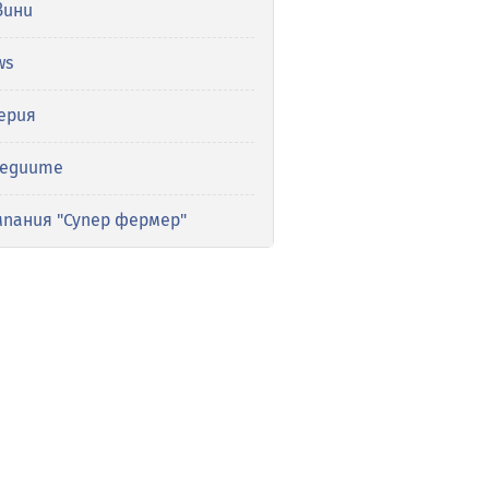
вини
ws
ерия
медиите
мпания "Супер фермер"