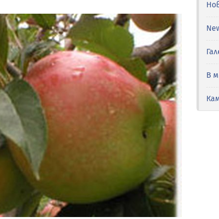
Но
Ne
Гал
В 
Ка