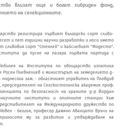
тство влизат още и богат хибриден фонд,
ението на селекционните.
рство регистрира първият български сорт сливо-
десет и пет годишни научни разработки и носи името
т сливовия сорт "Стенлей" и кайсиевият "Модесто".
нститута да пусне на пазара първата партида с
д юбилея на Института по овощарство изпатиха
я Росен Плевнелиев и министърът на земеделието д-
 поднесоха зам. - областният управител на Пловдив
, председателят на Селскостопанска академия проф.
Агенцията по безопасност на храните д-р Йордан
 научните институти и опитните станции към
Представителят на Международното дружество по
Лювен - Белгия, професор Дамяно Аванцато връчи на
приносите му за развитие и утвърждаване на
о.