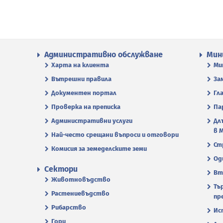
Административно обслужване
Мин
Харта на клиента
Ми
Вътрешни правила
За
Документен портал
Гл
Проверка на преписка
Па
Административни услуги
Дл
в 
Най-често срещани въпроси и отговори
Ст
Комисия за земеделските земи
Од
Сектори
Вт
Животновъдство
Тъ
Растениевъдство
пр
Рибарство
Ис
Гори