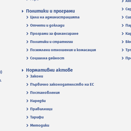
Ан
Се
Политики и програми
Цели на администрацията
Си
Отчети и доклади
Па
Програми за финансиране
Ка
Политики и стратегии
Бю
Поземлени отношения и комасация
Тр
Социална дейност
Пр
Нормативни актове
П)
Закони
.
Първично законодателство на ЕС
Постановления
Наредби
Правилници
Тарифи
Методики