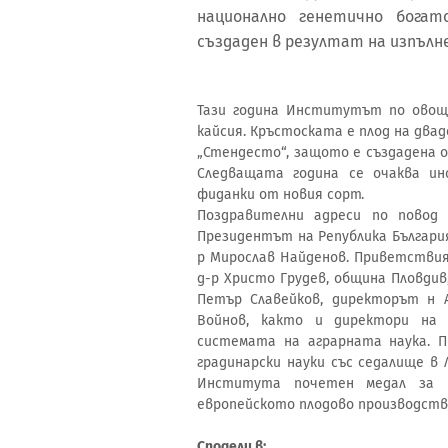
национално генетично бога
създаден в резултат на изпълн
Тази година Институтът по овоща
кайсия. Кръстоската е плод на два
„Стендесто“, защото е създадена о
Следващата година се очаква и
фиданки от новия сорт.
Поздравителни адреси по пово
Президентът на Република Българи
р Мирослав Найденов. Приветствия
д-р Христо Грудев, община Пловдив
Петър Славейков, директорът н 
Войнов, както и директори на
системата на аграрната наука. 
градинарски науки със седалище в 
Института почетен медал за 
европейското плодово производств
Сподели в: