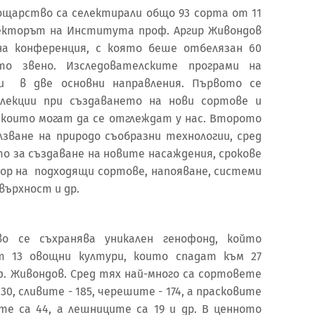
щарство са селектирали общо 93 сорта от 11
ректорът на Института проф. Аргир Живондов
на конференция, с която беше отбелязан 60
то звено. Изследователските програми на
и в две основни направления. Първото се
елекции при създаването на нови сортове и
 които могат да се отглеждат у нас. Второто
лзване на природо съобразни технологии, сред
о за създаване на новите насаждения, срокове
бор на подходящи сортове, напояване, системи
върхност и др.
 се съхранява уникален генофонд, който
от 13 овощни култури, които спадат към 27
ф. Живондов. Сред тях най-много са сортовете
230, сливите - 185, черешите - 174, а прасковите
ите са 44, а лешниците са 19 и др. В ценното