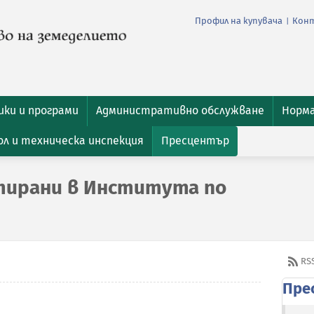
Профил на купувача
Кон
|
ки и програми
Административно обслужване
Норм
л и техническа инспекция
Пресцентър
ктирани в Института по
RS
Пре