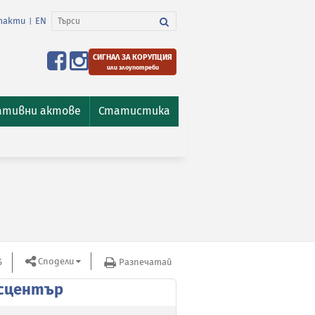
такти
EN
|
СИГНАЛ ЗА КОРУПЦИЯ
или злоупотреби
ативни актове
Статистика
Сподели
S
Разпечатай
сцентър