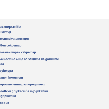
истерство
нистър
местник-министри
авен секретар
рламентарен секретар
ъжностно лице по защита на данните
МЗХ
руктура
итен комитет
оростепенни разпоредители
рговски дружества и държавни
едприятия
тория