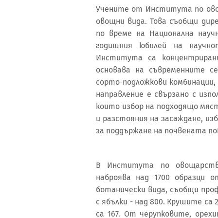
Учените от Института по ово
овощни вида. Това съобщи ди
по време на Национална науч
годишния юбилей на научно
Института са концентриран
основава на съвременните с
сорто-подложкови комбинации,
направление е свързано с изпо
които избор на подходящо мяст
и разстояния на засаждане, из
за поддържане на почвената по
В Института по овощарство
наброява над 1700 образци 
ботанически вида, съобщи про
с ябълки - над 800. Крушите са 
са 167. От черупковите, орех