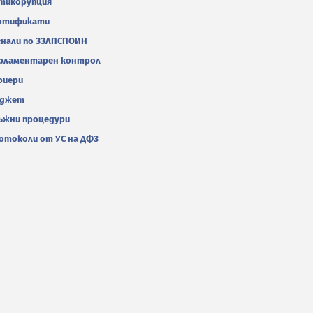
тикорупция
ртификати
гнали по ЗЗЛПСПОИН
рламентарен контрол
риери
джет
ъжни процедури
отоколи от УС на ДФЗ