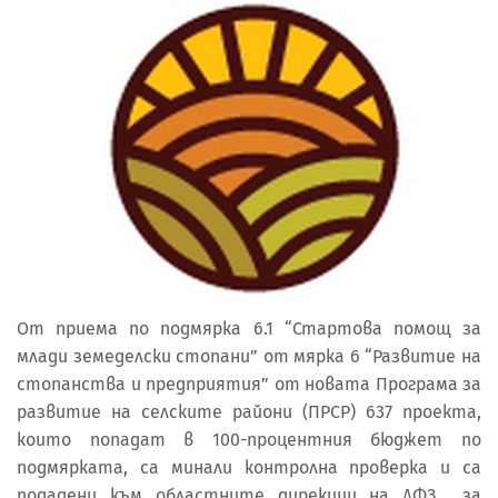
От приема по подмярка 6.1 “Стартова помощ за
млади земеделски стопани” от мярка 6 “Развитие на
стопанства и предприятия” от новата Програма за
развитие на селските райони (ПРСР) 637 проекта,
които попадат в 100-процентния бюджет по
подмярката, са минали контролна проверка и са
подадени към областните дирекции на ДФЗ за