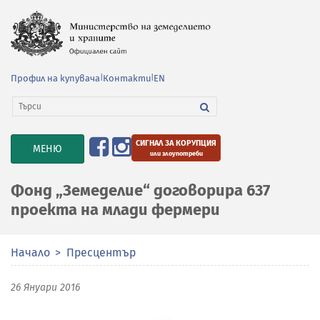
Профил на купувача
|
Контакти
|
EN
СИГНАЛ ЗА КОРУПЦИЯ
TOGGLE
МЕНЮ
или злоупотреби
NAVIGATION
Фонд „Земеделие“ договорира 637
проекта на млади фермери
Начало
Пресцентър
26 Януари 2016