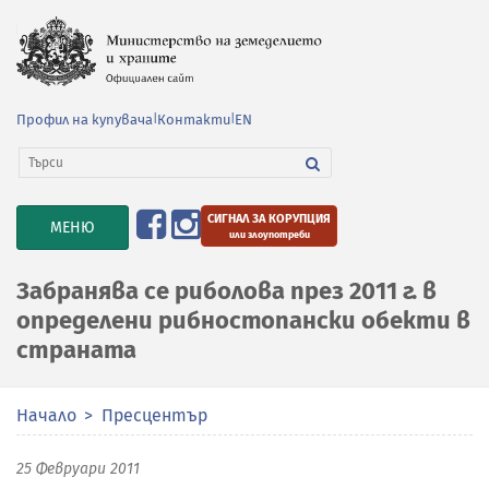
Профил на купувача
|
Контакти
|
EN
СИГНАЛ ЗА КОРУПЦИЯ
TOGGLE
МЕНЮ
или злоупотреби
NAVIGATION
Забранява се риболова през 2011 г. в
определени рибностопански обекти в
страната
Начало
Пресцентър
25 Февруари 2011