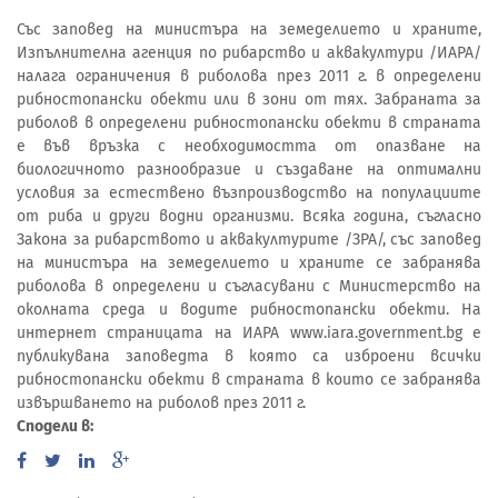
Със заповед на министъра на земеделието и храните,
Изпълнителна агенция по рибарство и аквакултури /ИАРА/
налага ограничения в риболова през 2011 г. в определени
рибностопански обекти или в зони от тях. Забраната за
риболов в определени рибностопански обекти в страната
е във връзка с необходимостта от опазване на
биологичното разнообразие и създаване на оптимални
условия за естествено възпроизводство на популациите
от риба и други водни организми. Всяка година, съгласно
Закона за рибарството и аквакултурите /ЗРА/, със заповед
на министъра на земеделието и храните се забранява
риболова в определени и съгласувани с Министерство на
околната среда и водите рибностопански обекти. На
интернет страницата на ИАРА www.iara.government.bg е
публикувана заповедта в която са изброени всички
рибностопански обекти в страната в които се забранява
извършването на риболов през 2011 г.
Сподели в: