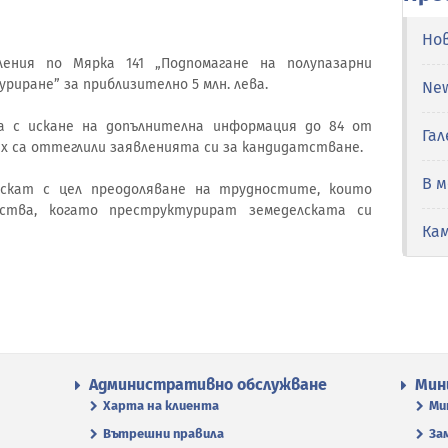
Но
ления по Мярка 141 „Подпомагане на полупазарни
риране” за приблизително 5 млн. лева.
Ne
а с искане на допълнителна информация до 84 от
Гал
х са оттеглили заявленията си за кандидатстване.
В 
ускат с цел преодоляване на трудностите, които
ства, когато преструктурират земеделската си
Ка
Административно обслужване
Мин
Харта на клиента
Ми
Вътрешни правила
За