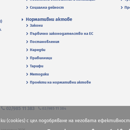
Социална дейност
Пр
Нормативни актове
П)
Закони
.
Първично законодателство на ЕС
Постановления
Наредби
Правилници
Тарифи
Методики
Проекти на нормативни актове
я
02/985 11 383
02/985 11 384
ки (cookies) с цел подобряване на неговата ефективност
 запазени 2026