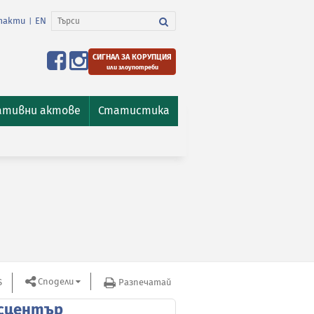
такти
EN
|
СИГНАЛ ЗА КОРУПЦИЯ
или злоупотреби
ативни актове
Статистика
Сподели
S
Разпечатай
сцентър