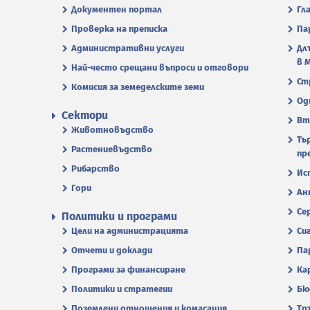
Документен портал
Гл
Проверка на преписка
Па
Административни услуги
Дл
в 
Най-често срещани въпроси и отговори
Ст
Комисия за земеделските земи
Од
Сектори
Вт
Животновъдство
Тъ
Растениевъдство
пр
Рибарство
Ис
Гори
Ан
Се
Политики и програми
Цели на администрацията
Си
Отчети и доклади
Па
Програми за финансиране
Ка
Политики и стратегии
Бю
Поземлени отношения и комасация
Тр