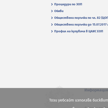
Процедури по ЗОП
Обяви
Обществени поръчки по чл. 82 (ЦО
Обществени поръчки до 15.07.2017 г
Профил на купувача в ЦАИС ЕОП
Информаци
Този уебсайт използва бисквит
© Всички права