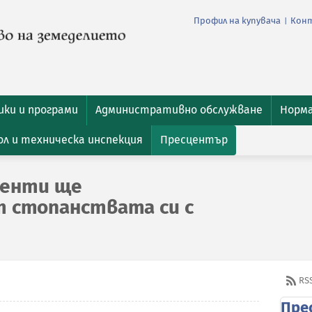
Профил на купувача
Кон
|
ки и програми
Административно обслужване
Норм
л и техническа инспекция
Пресцентър
иенти ще
 стопанствата си с
RS
Пре