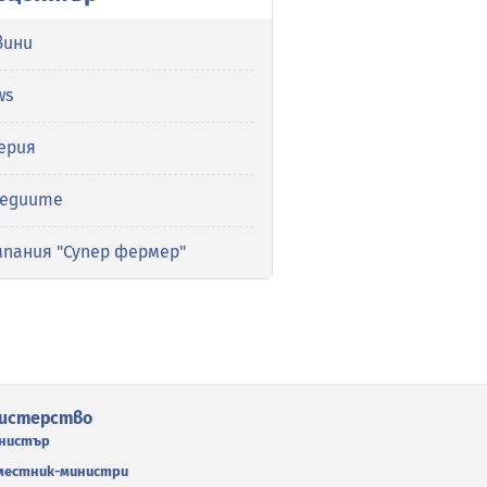
вини
ws
ерия
медиите
мпания "Супер фермер"
истерство
нистър
местник-министри