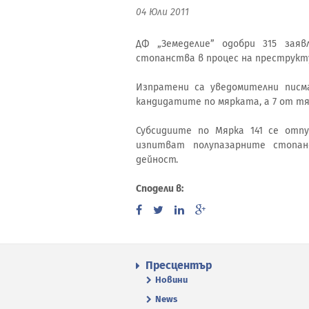
04 Юли 2011
ДФ „Земеделие” одобри 315 заяв
стопанства в процес на преструкту
Изпратени са уведомителни писм
кандидатите по мярката, а 7 от тя
Субсидиите по Мярка 141 се отп
изпитват полупазарните стопан
дейност.
Сподели в:
Пресцентър
Новини
News