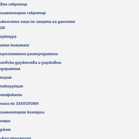
авен секретар
рламентарен секретар
ъжностно лице по защита на данните
МЗХ
руктура
итен комитет
оростепенни разпоредители
рговски дружества и държавни
едприятия
тория
тикорупция
ртификати
гнали по ЗЗЛПСПОИН
рламентарен контрол
риери
джет
ъжни процедури