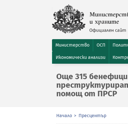
Министерство
ОСП
Полити
Икономически анализи
Контро
Още 315 бенефиц
преструктурират
помощ от ПРСР
Начало
Пресцентър