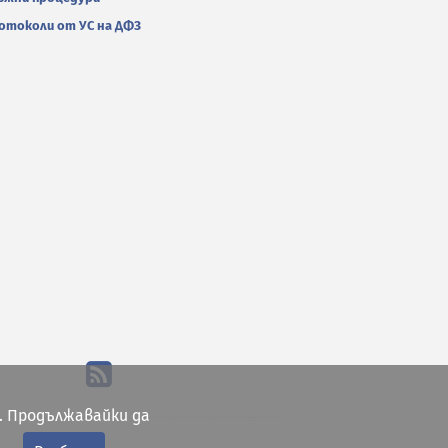
отоколи от УС на ДФЗ
. Продължавайки да