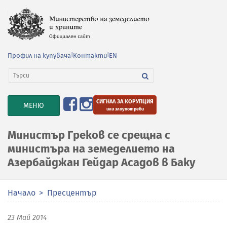
Профил на купувача
|
Контакти
|
EN
СИГНАЛ ЗА КОРУПЦИЯ
TOGGLE
МЕНЮ
или злоупотреби
NAVIGATION
Министър Греков се срещна с
министъра на земеделието на
Азербайджан Гейдар Асадов в Баку
Начало
Пресцентър
23 Май 2014