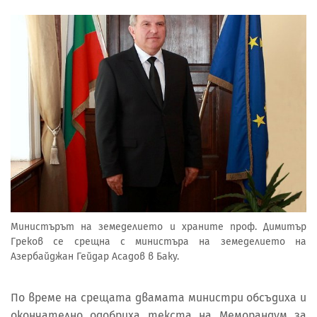
Министърът на земеделието и храните проф. Димитър
Греков се срещна с министъра на земеделието на
Азербайджан Гейдар Асадов в Баку.
По време на срещата двамата министри обсъдиха и
окончателно одобриха текста на Меморандум за