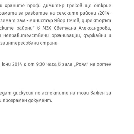
и храните проф. Димитър Греков ще открие
рамата за развитие на селските райони /2014-
вземат зам.- министър Явор Гечев, директорът
ските райони” в МЗХ Светлана Александрова,
 неправителствени организации, държавни и
 заинтересовани страни.
ни 2014 г. от 9:30 часа в зала „Роял” на хотел
ведат дискусия по аспектите на този важен за
и програмен документ.