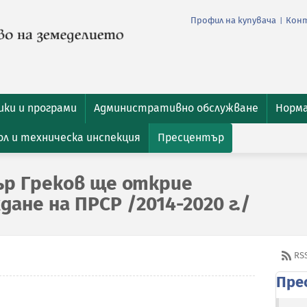
Профил на купувача
Кон
|
ки и програми
Административно обслужване
Норм
л и техническа инспекция
Пресцентър
р Греков ще открие
ане на ПРСР /2014-2020 г./
RS
Пре