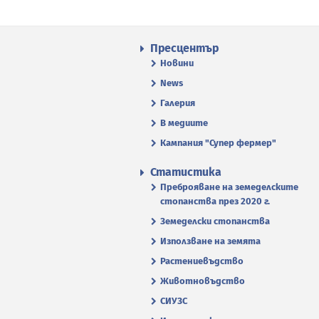
Пресцентър
Новини
News
Галерия
В медиите
Кампания "Супер фермер"
Статистика
Преброяване на земеделските
стопанства през 2020 г.
Земеделски стопанства
Използване на земята
Растениевъдство
Животновъдство
СИУЗС