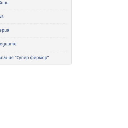
вини
ws
ерия
медиите
мпания "Супер фермер"