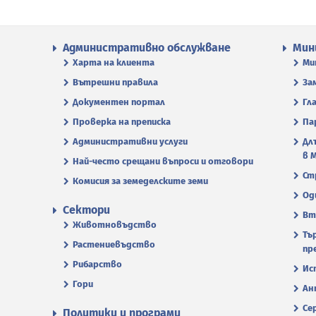
Административно обслужване
Мин
Харта на клиента
Ми
Вътрешни правила
За
Документен портал
Гл
Проверка на преписка
Па
Административни услуги
Дл
в 
Най-често срещани въпроси и отговори
Ст
Комисия за земеделските земи
Од
Сектори
Вт
Животновъдство
Тъ
Растениевъдство
пр
Рибарство
Ис
Гори
Ан
Се
Политики и програми