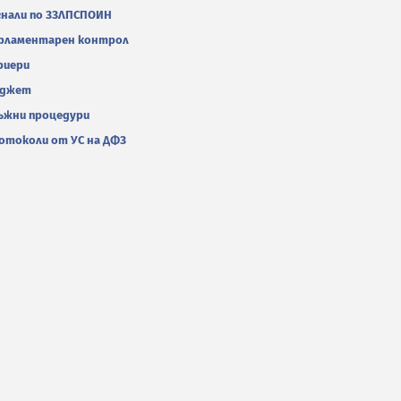
гнали по ЗЗЛПСПОИН
рламентарен контрол
риери
джет
ъжни процедури
отоколи от УС на ДФЗ