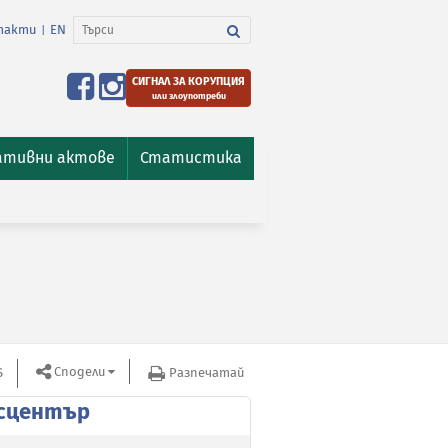
такти
EN
|
СИГНАЛ ЗА КОРУПЦИЯ
или злоупотреби
ативни актове
Статистика
Сподели
S
Разпечатай
сцентър