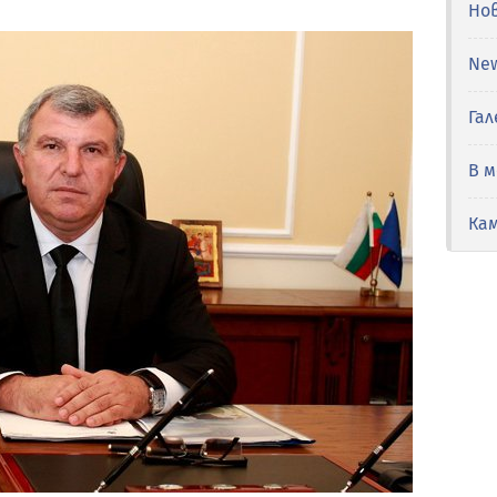
Но
Ne
Гал
В 
Ка