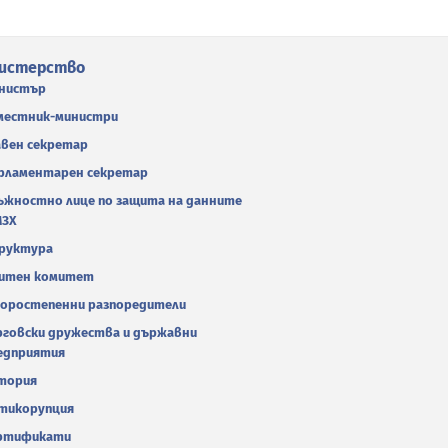
истерство
нистър
местник-министри
авен секретар
рламентарен секретар
ъжностно лице по защита на данните
МЗХ
руктура
итен комитет
оростепенни разпоредители
рговски дружества и държавни
едприятия
тория
тикорупция
ртификати