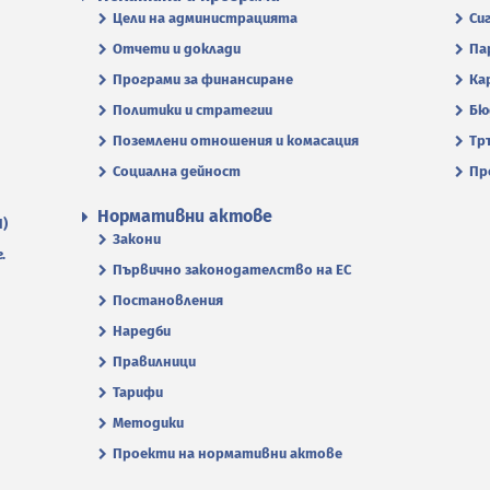
Цели на администрацията
Си
Отчети и доклади
Па
Програми за финансиране
Ка
Политики и стратегии
Бю
Поземлени отношения и комасация
Тр
Социална дейност
Пр
Нормативни актове
П)
Закони
.
Първично законодателство на ЕС
Постановления
Наредби
Правилници
Тарифи
Методики
Проекти на нормативни актове