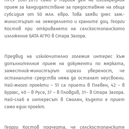
прием за кандидатстване за предоставяне на обща
субсидия от 50 млн. евро. Това заяви днес зам.-
министърът на земеделието и храните доц. Георги
Костов при откриването на селскостопанското
изложение БАТА АГРО в Стара Загора.
Предвид на изключително големия интерес към
допълнителния прием на документи по мярката,
заместник-министърът изрази увереност, че
останалите средства няма да останат неусвоени.
Най-много проекти – 51 са приети в Плевен, 42 – в
Бургас, 40 – в Русе, 37 – в Пловдив, 31– в Стара Загора.
Най-слаб е интересът в Смолян, където е приет
само един проект.
Георги Костов подчерта, че селскостопанските