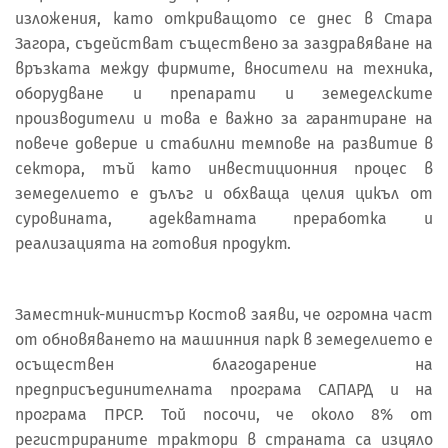
изложения, като откриващото се днес в Стара
Загора, съдействат съществено за заздравяване на
връзката между фирмите, вносители на техника,
оборудване и препарати и земеделските
производители и това е важно за гарантиране на
повече доверие и стабилни темпове на развитие в
сектора, тъй като инвестиционния процес в
земеделието е дълъг и обхваща целия цикъл от
суровината, адекватната преработка и
реализацията на готовия продукт.
Заместник-министър Костов заяви, че огромна част
от обновяването на машинния парк в земеделието е
осъществен благодарение на
предприсъединителната програма САПАРД и на
програма ПРСР. Той посочи, че около 8% от
регистрираните трактори в страната са изцяло