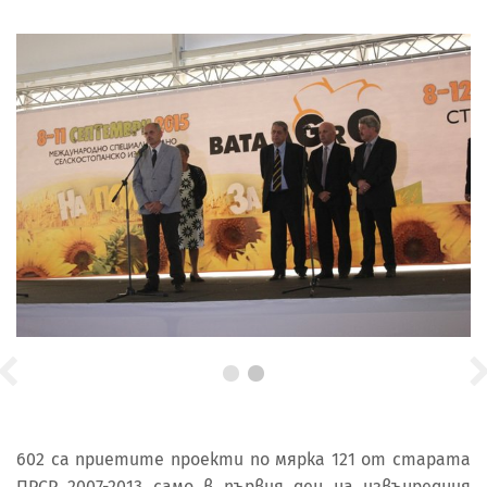
602 са приетите проекти по мярка 121 от старата
ПРСР 2007-2013 само в първия ден на извънредния