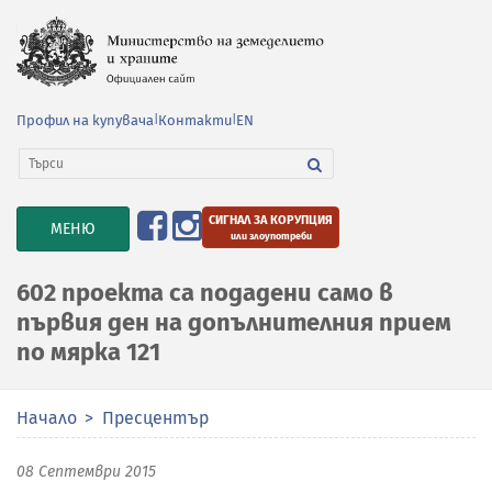
Профил на купувача
|
Контакти
|
EN
СИГНАЛ ЗА КОРУПЦИЯ
TOGGLE
МЕНЮ
или злоупотреби
NAVIGATION
602 проекта са подадени само в
първия ден на допълнителния прием
по мярка 121
Начало
Пресцентър
08 Септември 2015