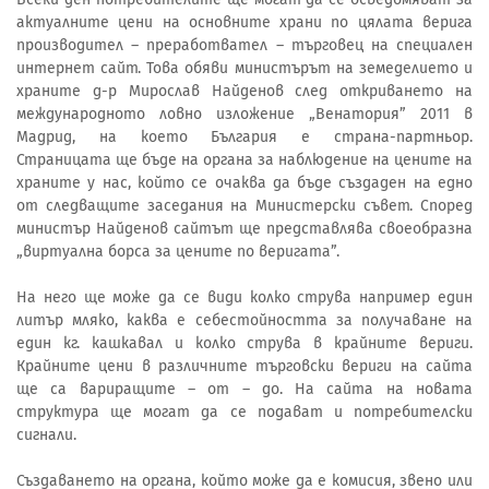
актуалните цени на основните храни по цялата верига
производител – преработвател – търговец на специален
интернет сайт. Това обяви министърът на земеделието и
храните д-р Мирослав Найденов след откриването на
международното ловно изложение „Венатория” 2011 в
Мадрид, на което България е страна-партньор.
Страницата ще бъде на органа за наблюдение на цените на
храните у нас, който се очаква да бъде създаден на едно
от следващите заседания на Министерски съвет. Според
министър Найденов сайтът ще представлява своеобразна
„виртуална борса за цените по веригата”.
На него ще може да се види колко струва например един
литър мляко, каква е себестойността за получаване на
един кг. кашкавал и колко струва в крайните вериги.
Крайните цени в различните търговски вериги на сайта
ще са вариращите – от – до. На сайта на новата
структура ще могат да се подават и потребителски
сигнали.
Създаването на органа, който може да е комисия, звено или