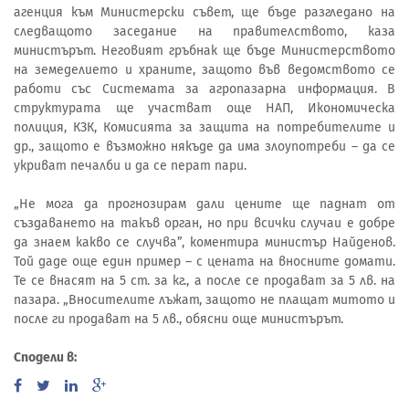
агенция към Министерски съвет, ще бъде разгледано на
следващото заседание на правителството, каза
министърът. Неговият гръбнак ще бъде Министерството
на земеделието и храните, защото във ведомството се
работи със Системата за агропазарна информация. В
структурата ще участват още НАП, Икономическа
полиция, КЗК, Комисията за защита на потребителите и
др., защото е възможно някъде да има злоупотреби – да се
укриват печалби и да се перат пари.
„Не мога да прогнозирам дали цените ще паднат от
създаването на такъв орган, но при всички случаи е добре
да знаем какво се случва”, коментира министър Найденов.
Той даде още един пример – с цената на вносните домати.
Те се внасят на 5 ст. за кг., а после се продават за 5 лв. на
пазара. „Вносителите лъжат, защото не плащат митото и
после ги продават на 5 лв., обясни още министърът.
Сподели в: