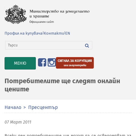
Профил на купувача
|
Контакти
|
EN
СИГНАЛ ЗА КОРУПЦИЯ
TOGGLE
МЕНЮ
или злоупотреби
NAVIGATION
Потребителите ще следят онлайн
цените
Начало
Пресцентър
07 Март 2011
Всеки ден потребителите ще могат да се осведомяват за