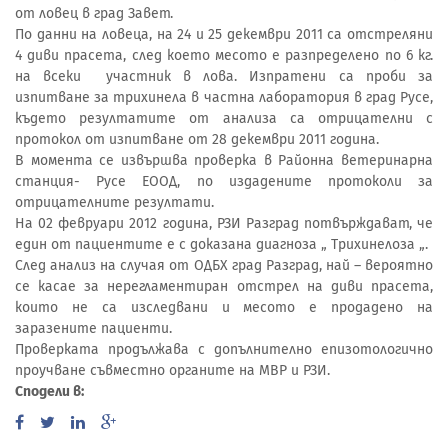
от ловец в град Завет.
По данни на ловеца, на 24 и 25 декември 2011 са отстреляни
4 диви прасета, след което месото е разпределено по 6 кг.
на всеки участник в лова. Изпратени са проби за
изпитване за трихинела в частна лаборатория в град Русе,
където резултатите от анализа са отрицателни с
протокол от изпитване от 28 декември 2011 година.
В момента се извършва проверка в Районна ветеринарна
станция- Русе ЕООД, по издадените протоколи за
отрицателните резултати.
На 02 февруари 2012 година, РЗИ Разград потвърждават, че
един от пациентите е с доказана диагноза „ Трихинелоза „.
След анализ на случая от ОДБХ град Разград, най – вероятно
се касае за нерегламентиран отстрел на диви прасета,
които не са изследвани и месото е продадено на
заразените пациенти.
Проверката продължава с допълнително епизотологично
проучване съвместно органите на МВР и РЗИ.
Сподели в: