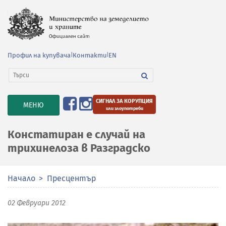
Профил на купувача
|
Контакти
|
EN
СИГНАЛ ЗА КОРУПЦИЯ
TOGGLE
МЕНЮ
или злоупотреби
NAVIGATION
Констатиран е случай на
трихинелоза в Разградско
Начало
Пресцентър
02 Февруари 2012