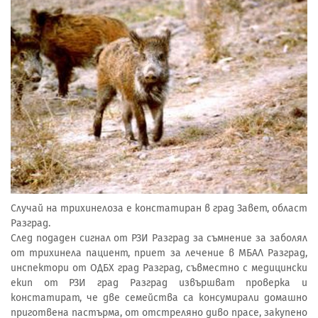
Случай на трихинелоза е констатиран в град Завет, област
Разград.
След подаден сигнал от РЗИ Разград за съмнение за заболял
от трихинела пациент, приет за лечение в МБАЛ Разград,
инспектори от ОДБХ град Разград, съвместно с медицински
екип от РЗИ град Разград извършват проверка и
констатират, че две семейства са консумирали домашно
приготвена пастърма, от отстреляно диво прасе, закупено