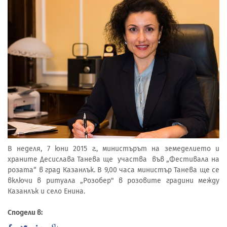
В неделя, 7 юни 2015 г., министърът на земеделието и
храните Десислава Танева ще участва във „Фестивала на
розата“ в град Казанлък. В 9,00 часа министър Танева ще се
включи в ритуала „Розобер" в розовите градини между
Казанлък и село Енина.
Сподели в: