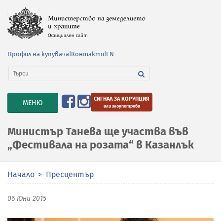
Профил на купувача
|
Контакти
|
EN
СИГНАЛ ЗА КОРУПЦИЯ
TOGGLE
МЕНЮ
или злоупотреби
NAVIGATION
Министър Танева ще участва във
„Фестивала на розата“ в Казанлък
Начало
Пресцентър
06 Юни 2015