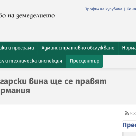
Профил на купувача
Кон
|
ки и програми
Административно обслужване
Норм
л и техническа инспекция
Пресцентър
гарски вина ще се правят
ермания
RS
Пре