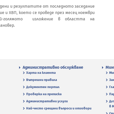
ъдени и резултатите от последното заседание
ие и ХВП, което се проведе през месец ноември
ай-голямото изложение в областта на
ановер.
Административно обслужване
Мин
Харта на клиента
Ми
Вътрешни правила
За
Документен портал
Гл
Проверка на преписка
Па
Административни услуги
Дл
в 
Най-често срещани въпроси и отговори
Ст