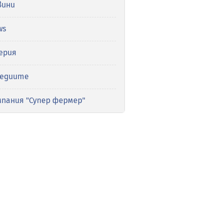
вини
ws
ерия
медиите
мпания "Супер фермер"