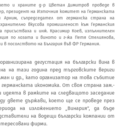
лието и храните д-р Цветан Димитров проведе в
нер, президент на Източния комитет на Германската
н Арним, съпредседател от германска страна на
хранително вкусова промишленост към Германския
а присъстваха и инж. Красимир Коев, изпълнителен
ция по лозата и виното и г-жа Петя Стелиянова,
ни в посолството на България във ФР Германия.
 организирана дегустация на български вина в
ина на тази година пред търговските вериги
лман и др., като организатор на това събитие
германската икономика. От своя страна зам.-
 идеята в рамките на следващото заседание
ду двете държави, което ще се проведе през
ериода на изложението „Винария”, да бъде
дставители на водещи български компании от
нтересовани фирми.