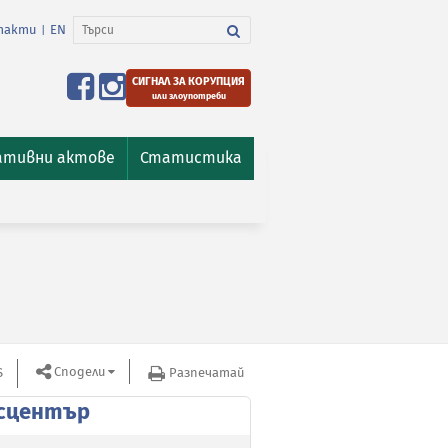
такти
EN
|
СИГНАЛ ЗА КОРУПЦИЯ
или злоупотреби
ативни актове
Статистика
Сподели
S
Разпечатай
сцентър