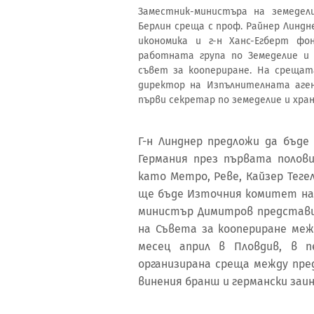
Заместник-министъра на земеде
Берлин среща с проф. Райнер Линд
икономика и г-н Ханс-Егберт фо
работната група по Земеделие и 
съвет за коопериране. На срещат
директор на Изпълнителната аген
първи секретар по земеделие и хра
Г-н Линднер предложи да бъде
Германия през първата полов
като Метро, Реве, Кайзер Теге
ще бъде Източния комитет на 
министър Димитров представи
на Съвета за коопериране меж
месец април в Пловдив, в п
организирана среща между пре
винения бранш и германски заи