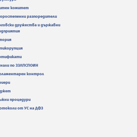
итен комитет
оростепенни разпоредители
рговски дружества и държавни
едприятия
тория
тикорупция
ртификати
гнали по ЗЗЛПСПОИН
рламентарен контрол
риери
джет
ъжни процедури
отоколи от УС на ДФЗ