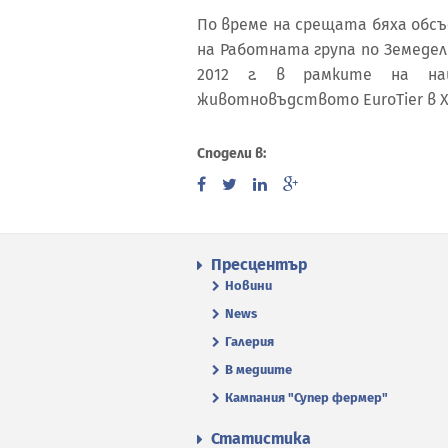
По време на срещата бяха обс
на Работната група по Земедел
2012 г. в рамките на н
животновъдството EuroTier в Х
Сподели в:
Пресцентър
Новини
News
Галерия
В медиите
Кампания "Супер фермер"
Статистика