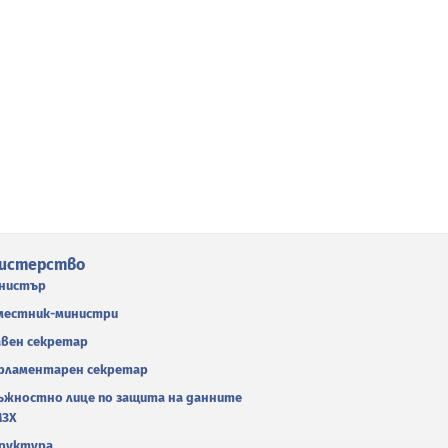
истерство
нистър
местник-министри
авен секретар
рламентарен секретар
ъжностно лице по защита на данните
МЗХ
руктура