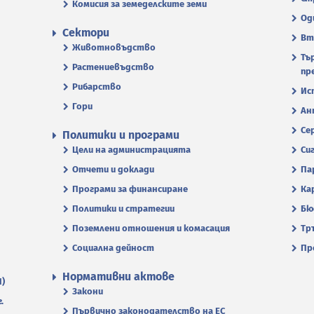
Комисия за земеделските земи
Од
Сектори
Вт
Животновъдство
Тъ
Растениевъдство
пр
Рибарство
Ис
Гори
Ан
Се
Политики и програми
Цели на администрацията
Си
Отчети и доклади
Па
Програми за финансиране
Ка
Политики и стратегии
Бю
Поземлени отношения и комасация
Тр
Социална дейност
Пр
Нормативни актове
П)
Закони
.
Първично законодателство на ЕС