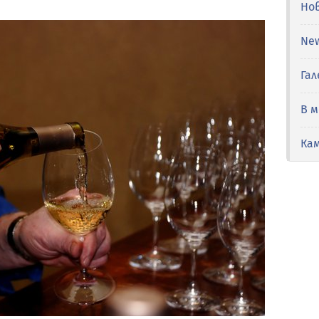
Но
Ne
Гал
В 
Ка