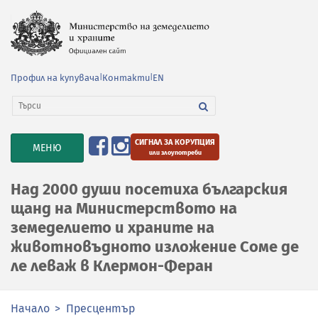
Профил на купувача
|
Контакти
|
EN
СИГНАЛ ЗА КОРУПЦИЯ
TOGGLE
МЕНЮ
или злоупотреби
NAVIGATION
Над 2000 души посетиха българския
щанд на Министерството на
земеделието и храните на
животновъдното изложение Соме де
ле леваж в Клермон-Феран
Начало
Пресцентър