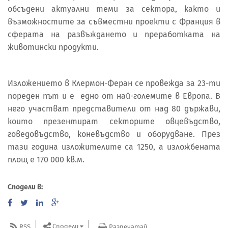
обсъдени актуални теми за сектора, както и
възможностите за съвместни проекти с Франция в
сферата на развъждането и преработката на
животински продукти.
Изложението в Клермон-Феран се провежда за 23-ти
пореден път и е едно от най-големите в Европа. В
него участват представители от над 80 държави,
които презентират секторите овцевъдство,
говедовъдство, коневъдство и оборудване. През
тази година изложителите са 1250, а изложбената
площ е 170 000 кв.м.
Сподели в:
Сподели
RSS
Разпечатай