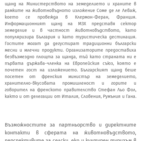
щанд на Министерството на земеделието и храните в
рамките на животновъдното изложение Соме де ле Леваж,
което се провежда в Клермон-Феран, Франция.
Информационният щанд на МЗХ представя сектор
земеделие и в частност животновъдството, като
популяризира България и като туристическа дестинация.
Гостите могат да дегустират традиционни български
месни и млечни продукти. Организаторите предоставиха
безвъзмездно площта за щанда, тъй като страната ни е
първата държава-членка на Европейския съюз, която е
почетен гост на изложението. Българският щанд беше
посетен от френския министър на земеделието,
хранително-вкусовата промишленост и горите и
говорител на френското правителство Стефан Льо Фол,
както и от делегации от Италия, Словения, Румъния и Гана.
Възможностите за партньорство и директните
контакти в сферата на животновъдството,
перспективите за селски, еко и културен туризъм в