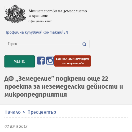
Профил на купувача
|
Контакти
|
EN
СИГНАЛ ЗА КОРУПЦИЯ
TOGGLE
МЕНЮ
или злоупотреби
NAVIGATION
ДФ „Земеделие” подкрепи още 22
проекта за неземеделски дейности и
микропредприятия
Начало
Пресцентър
02 Юли 2012