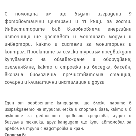
С помощта им ще бъдат изградени 9
фотоволтаични централи и 11 къщи за гости.
Инвеститорите във възобновяеми енергийни
източници ще доставят и монтират модули и
инвертори, както и системи за мониторинг и
контрол. Проектите за селски туризъм предвиждат
купуването на обзавеждане и оборудване;
озеленяване, както и строежа на беседка, басейн,
вкопана биологична пречиствателна станция,
соларни и климатични инсталация и други.
Един от одобрените кандидати ще вложи парите в
изграждането на туристическа и спортна база, както и в
нужните за дейността превозни средства, аудио и
визуална техника. Друг кандидат ще купи автомобил за
превоз на трупи с надстройка и кран.
Сподели в: