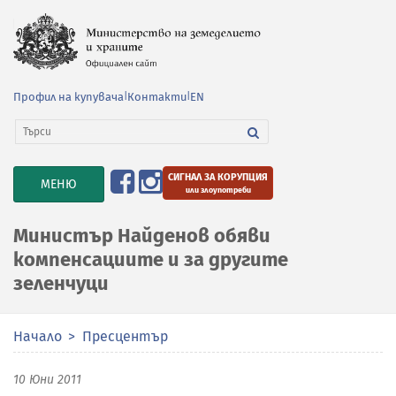
Профил на купувача
|
Контакти
|
EN
СИГНАЛ ЗА КОРУПЦИЯ
TOGGLE
МЕНЮ
или злоупотреби
NAVIGATION
Министър Найденов обяви
компенсациите и за другите
зеленчуци
Начало
Пресцентър
10 Юни 2011