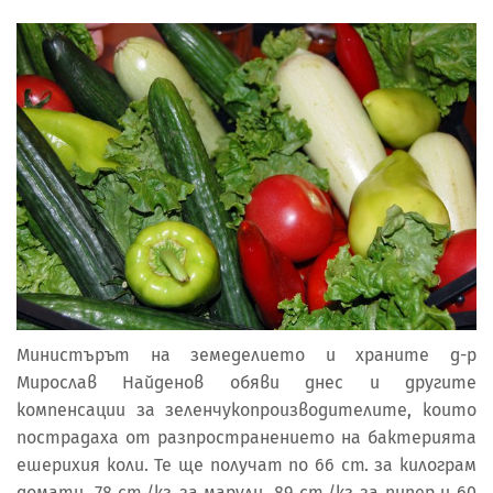
Министърът на земеделието и храните д-р
Мирослав Найденов обяви днес и другите
компенсации за зеленчукопроизводителите, които
пострадаха от разпространението на бактерията
ешерихия коли. Те ще получат по 66 ст. за килограм
домати, 78 ст./кг. за марули, 89 ст./кг. за пипер и 60