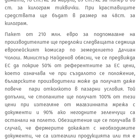
ст. за килограм тиквички. При краставиците
средствата ще бъдат в размер на 48ст. за
килограм.
Пакет от 210 млн. евро за подпомагане на
производителите ще предложи следващата седмица
европейският комисар по земеделието Дачиан
Чолош. Министър Найденов обясни, че се предвижда
ЕС да покрие 50% от референтните за ЕС цени,
което означава че при създалото се положение,
българските производители може да получат даже
повече пари отколкото в пазарни условия. Той
допълни, че стопаните ще получат 100% от тези
цени при изтегляне от магазинната мрежа с
документи и 90% ако негодните зеленчуци са
останали на полето. Обезщетение ще се получава в
случай, че фермерите докажат с необходимите
документи, че са изтеглили продукцията или тя е