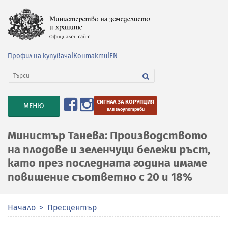
Профил на купувача
|
Контакти
|
EN
СИГНАЛ ЗА КОРУПЦИЯ
TOGGLE
МЕНЮ
или злоупотреби
NAVIGATION
Министър Танева: Производството
на плодове и зеленчуци бележи ръст,
като през последната година имаме
повишение съответно с 20 и 18%
Начало
Пресцентър