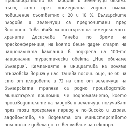
Производството на плодове и зеленчуци бележи
ръст, като през последната година имаме
повишение съответно с 20 и 18 %. Българските
плодове и зеленчуци са предпочитани пред
вносните. Това обяви министърът на земеделието и
храните Десислава Танева по време на
пресконференция, на която беше даден старт на
националната кампания в подкрепа на 100-те
национални туристически обекта „Ние обичаме
България“. Кампанията е инициатива на голяма
търговска верига у нас. Танева посочи още, че 60 на
сто от плодовете и 72 на сто от зеленчуци на
българската трапеза са родно производство.
Министърът припомни, че подпомагането, което
производителите на плодове и зеленчуци получават
през този програмен период е по-високо и изрази
задоволство, че водената от Министерството
политика е довела до изсветляване на сектора.