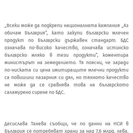
„Всеки може да подкрепи националната кампания „Аз
обичам България“, като закупи български млечен
продукт по Български държавен стандарт. БДС
означава по-високо качество, означава истинско
българско мляко в тези продукти“, коментира
министърът на земеделието. Тя поясни, че заради
по-ниската си цена имитиращите млечни продукти
са повишили пазарния си дял, но тяхното качество
не може да се сравнява това на българското
саламурено сирене по БДС.
Десислава Танева съобщи, че по данни на НСИ в
България се потребяват храни за над 7,6 млрд. лева.