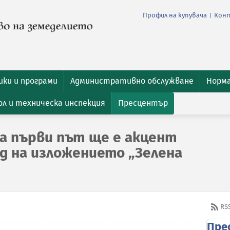
Профил на купувача
Кон
|
ки и програми
Административно обслужване
Норм
л и техническа инспекция
Пресцентър
а първи път ще е акцент
нд на изложението „Зелена
RS
Пре