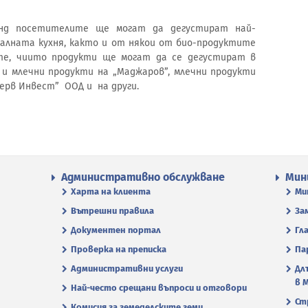
анд посетителите ще могат да дегустират най-
алната кухня, както и от някои от био-продуктите
те, чиито продукти ще могат да се дегустират в
 и млечни продукти на „Маджаров”, млечни продукти
серв Инвест” ООД и на други.
Административно обслужване
Мин
Харта на клиента
Ми
Вътрешни правила
За
Документен портал
Гл
Проверка на преписка
Па
Административни услуги
Дл
в 
Най-често срещани въпроси и отговори
Ст
Комисия за земеделските земи