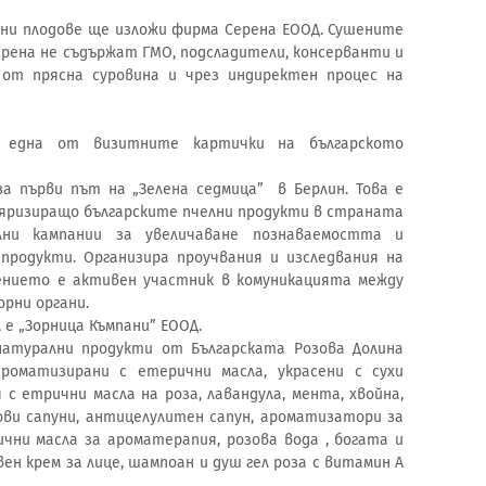
ени плодове ще изложи фирма Серена ЕООД. Сушените
Серена не съдържат ГМО, подсладители, консерванти и
 от прясна суровина и чрез индиректен процес на
 една от визитните картички на българското
а първи път на „Зелена седмица” в Берлин. Това е
ляризиращо българските пчелни продукти в страната
лни кампании за увеличаване познаваемостта и
продукти. Организира проучвания и изследвания на
жението е активен участник в комуникацията между
рни органи.
е „Зорница Къмпани” ЕООД.
атурални продукти от Българската Розова Долина
роматизирани с етерични масла, украсени с сухи
я с етрични масла на роза, лавандула, мента, хвойна,
ови сапуни, антицелулитен сапун, ароматизатори за
чни масла за ароматерапия, розова вода , богата и
вен крем за лице, шампоан и душ гел роза с витамин А