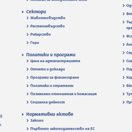
Од
Сектори
Вт
Животновъдство
Тъ
Растениевъдство
пр
Рибарство
Ис
Гори
Ан
Се
Политики и програми
Цели на администрацията
Си
Отчети и доклади
Па
Програми за финансиране
Ка
Политики и стратегии
Бю
Поземлени отношения и комасация
Тр
Социална дейност
Пр
Нормативни актове
П)
Закони
.
Първично законодателство на ЕС