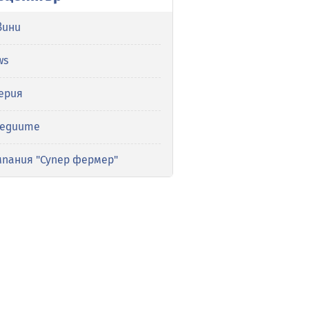
вини
ws
ерия
медиите
мпания "Супер фермер"