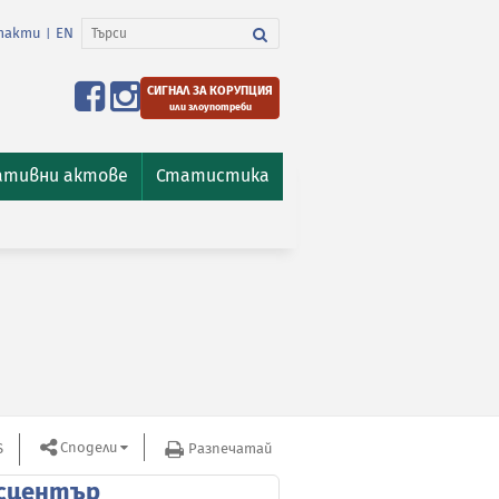
такти
EN
|
СИГНАЛ ЗА КОРУПЦИЯ
или злоупотреби
ативни актове
Статистика
Сподели
S
Разпечатай
сцентър