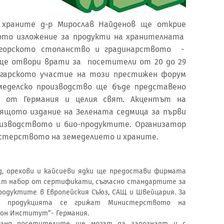
храните д-р Мирослав Найденов ще открие
ото изложение за продукти на хранителната
 горското стопанство и градинарството -
 ще отвори врати за посетители от 20 до 29
ългарското участие на този престижен форум
меделско производство ще бъде представено
я от Германия и целия свят. Акцентът на
ящото издание на Зелената седмица за първи
оизводството и био-продуктите. Организатор
истерството на земеделието и храните.
д, орехови и кайсиеви ядки ще предостави фирмата
гат набор от сертификати, съгласно стандартите за
родуктите в Европейския Съюз, САЩ и Швейцария. За
а продукцията се грижат Министерството на
кон Институт”- Германия.
 щанд посетителите ще могат да запознаят и с