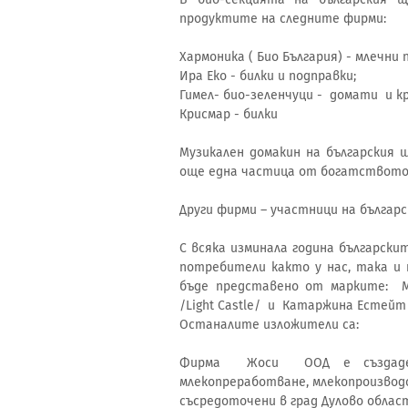
продуктите на следните фирми:
Хармоника ( Био България) - млечни 
Ира Еко - билки и подправки;
Гимел- био-зеленчуци - домати и к
Крисмар - билки
Музикален домакин на българския щ
още една частица от богатството 
Други фирми – участници на българс
С всяка изминала година български
потребители както у нас, така и 
бъде представено от марките: Ми
/Light Castle/ и Катаржина Естейт 
Останалите изложители са:
Фирма Жоси ООД е създаден
млекопреработване, млекопроизво
съсредоточени в град Дулово облас