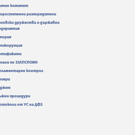
итен комитет
оростепенни разпоредители
рговски дружества и държавни
едприятия
тория
тикорупция
ртификати
гнали по ЗЗЛПСПОИН
рламентарен контрол
риери
джет
ъжни процедури
отоколи от УС на ДФЗ