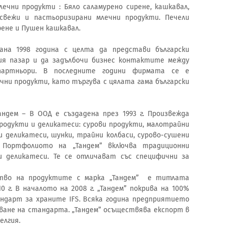
ечни продукти : Бяло саламурено сирене, кашкавал,
свежи и пастьоризирани млечни продукти. Печели
рене и Пушен кашкавал.
на 1998 година с целта да представи български
ия пазар и да задълбочи бизнес контактите между
 партньори. В последните години фирмата се е
чни продукти, като търгува с цялата гама български
ндем – В ООД е създадена през 1993 г. Произвежда
родукти и деликатеси: сурови продукти, малотрайни
и деликатеси, шунки, трайни колбаси, сурово-сушени
. Портфолиото на „Тандем” включва традиционни
 и деликатеси. Те се отличават със специфични за
ство на продуктите с марка „Тандем” е титлата
10 г. В началото на 2008 г. „Тандем” покрива на 100%
ндарт за храните IFS. Всяка година предприятието
ване на стандарта. „Тандем” осъществява експорт в
елгия.