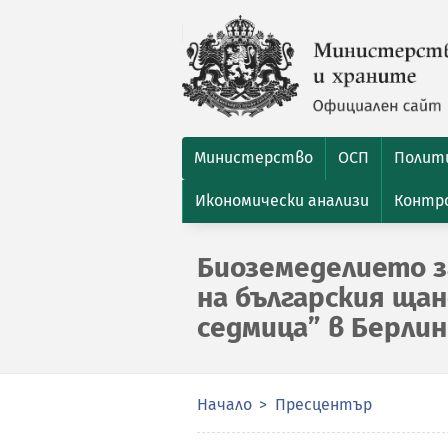
Министерство
ОСП
Полити
Икономически анализи
Контро
Биоземеделието з
на българския ща
седмица” в Берлин
Начало
Пресцентър