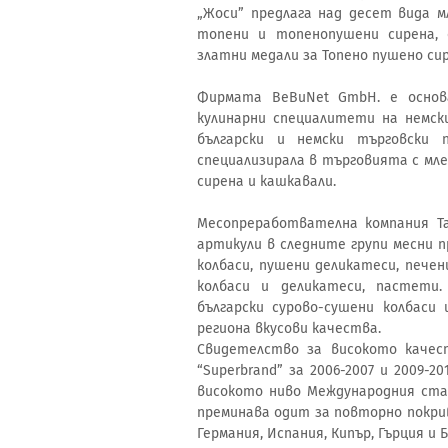
„Жоси” предлага над десет вида мл
топени и топенопушени сирена, 
златни медали за Топено пушено си
Фирмата BeBuNet GmbH. е основа
кулинарни специалитети на немск
български и немски търговски
специализирала в търговията с мле
сирена и кашкавали.
Месопреработвателна компания Та
артикули в следните групи месни п
колбаси, пушени деликатеси, печен
колбаси и деликатеси, пастети
български сурово-сушени колбаси
региона вкусови качества.
Свидетелство за високото каче
“Superbrand” за 2006-2007 и 2009-20
високото ниво Международния ста
преминава одит за повторно покри
Германия, Испания, Кипър, Гърция и Б