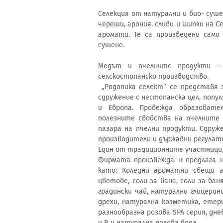
Селекция от натурални и био- суш
череши, арония, сливи и шипки на 
аромати. Те са произведени само
сушене.
Медът и пчелните продукти –
селскостопанско производство.
„Родопика селект” се представя з
сдружение с нестопанска цел, попу
и Европа. Провежда образовате
полезните свойства на пчелните 
пазара на пчелни продукти. Сдру
производители и държавни регулато
Един от традиционните участници, 
Фирмата произвежда и предлага н
като: Коледни ароматни свещи а
цветове, соли за вана, соли за бан
градински чай, натурални глицерин
дрехи, натурална козметика, етери
разнообразна розова SPA серия, дне
и В и натурална розова вода.