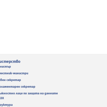
истерство
нистър
местник-министри
авен секретар
рламентарен секретар
ъжностно лице по защита на данните
МЗХ
руктура