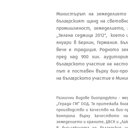
Министърът на земеделието 
българският щанд на световн
промишленост, земеделието,
„Зелена седмица 2012”, което
януари в Берлин, Германия. Б
вече е традиция. Родното зе
пред над 900 хил. аудитори
българското участие на насто
път е поставен върху био-пр
на българското участие е Мин
Различни видове биопродукти - ме
„Герада-ГМ” ООД. Тя притежава бо
производство и качество на био-п
контрола върху качеството н
земеделието и храните, ДВСК и „Ла
В био-секцията на българския