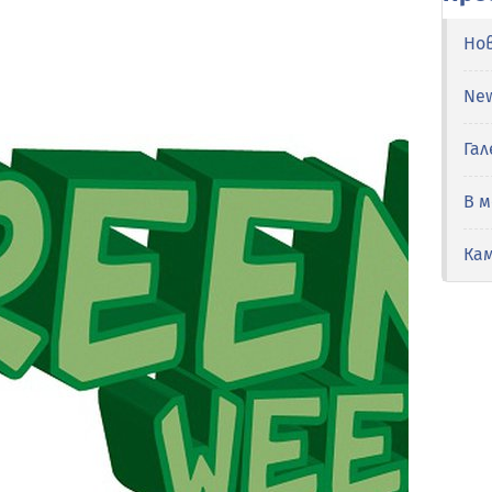
Но
Ne
Гал
В 
Ка