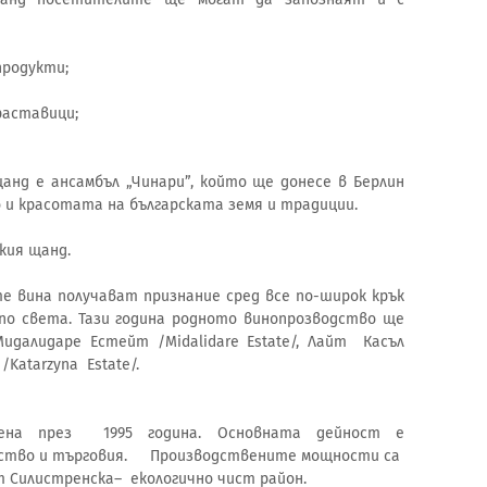
продукти;
раставици;
анд е ансамбъл „Чинари”, който ще донесе в Берлин
и красотата на българската земя и традиции.
кия щанд.
те вина получават признание сред все по-широк крък
по света. Тази година родното винопрозводство ще
далидаре Естейт /Midalidare Estate/, Лайт Касъл
/Katarzyna Estate/.
а през 1995 година. Основната дейност е
дство и търговия. Производствените мощности са
т Силистренска– екологично чист район.