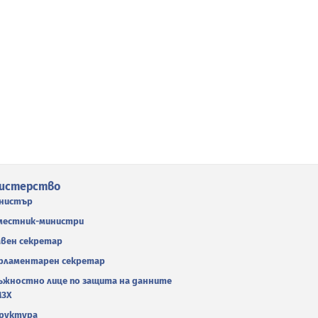
истерство
нистър
местник-министри
авен секретар
рламентарен секретар
ъжностно лице по защита на данните
МЗХ
руктура