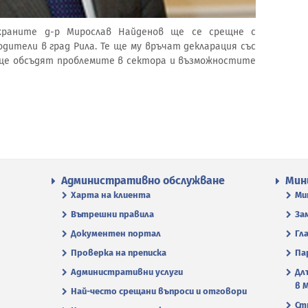
храните д-р Мирослав Найденов ще се срещне с
ители в град Рила. Те ще му връчат декларация със
 ще обсъдят проблемите в сектора и възможностите
Административно обслужване
Мин
Харта на клиента
Ми
Вътрешни правила
За
Документен портал
Гл
Проверка на преписка
Па
Административни услуги
Дл
в 
Най-често срещани въпроси и отговори
Ст