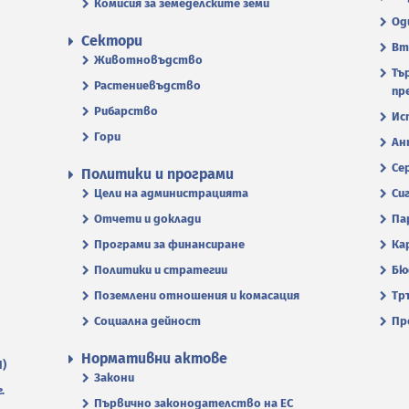
Комисия за земеделските земи
Од
Сектори
Вт
Животновъдство
Тъ
Растениевъдство
пр
Рибарство
Ис
Гори
Ан
Се
Политики и програми
Цели на администрацията
Си
Отчети и доклади
Па
Програми за финансиране
Ка
Политики и стратегии
Бю
Поземлени отношения и комасация
Тр
Социална дейност
Пр
Нормативни актове
П)
Закони
.
Първично законодателство на ЕС