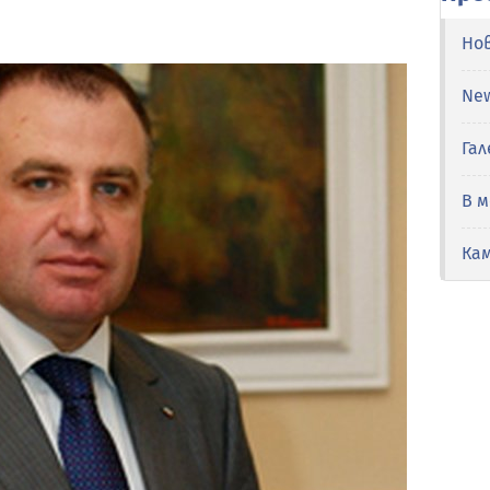
Но
Ne
Гал
В 
Ка