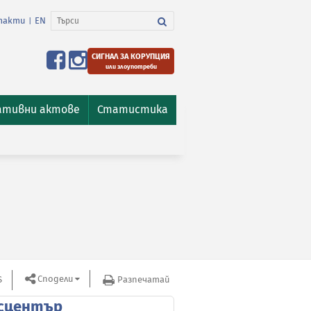
такти
EN
|
СИГНАЛ ЗА КОРУПЦИЯ
или злоупотреби
ативни актове
Статистика
Сподели
S
Разпечатай
сцентър