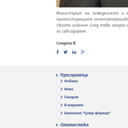
Министърът на земеделието и 
протестиращите зеленчукопроизвод
своите искания. След това заедно
за субсидиране.
Сподели в:
Пресцентър
Новини
News
Галерия
В медиите
Кампания "Супер фермер"
Статистика