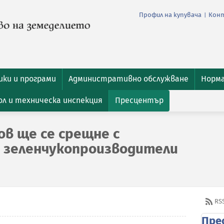
Профил на купувача
Кон
|
ки и програми
Административно обслужване
Норм
л и техническа инспекция
Пресцентър
в ще се срещне с
зеленчукопроизводители
RS
Пре