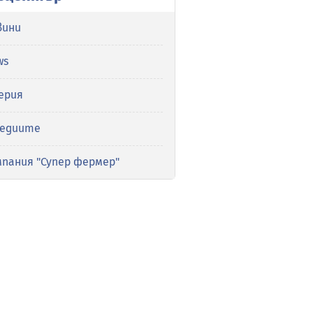
вини
ws
ерия
медиите
мпания "Супер фермер"