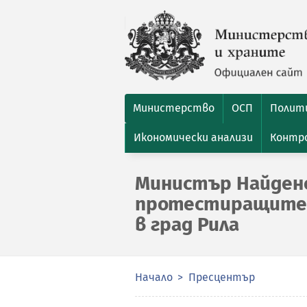
Министерство
ОСП
Полити
Икономически анализи
Контро
Министър Найдено
протестиращите 
в град Рила
Начало
Пресцентър