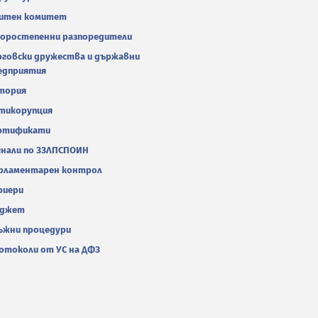
итен комитет
оростепенни разпоредители
рговски дружества и държавни
едприятия
тория
тикорупция
ртификати
гнали по ЗЗЛПСПОИН
рламентарен контрол
риери
джет
ъжни процедури
отоколи от УС на ДФЗ