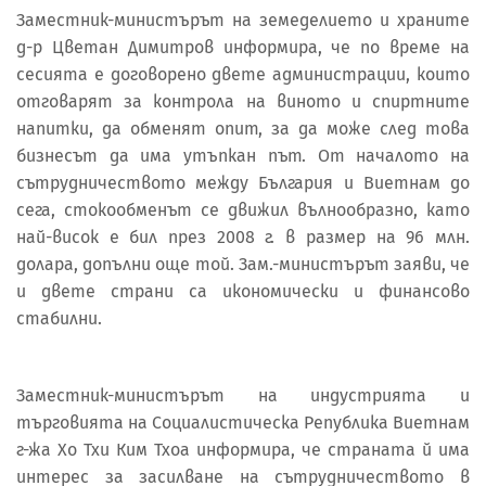
Заместник-министърът на земеделието и храните
д-р Цветан Димитров информира, че по време на
сесията е договорено двете администрации, които
отговарят за контрола на виното и спиртните
напитки, да обменят опит, за да може след това
бизнесът да има утъпкан път. От началото на
сътрудничеството между България и Виетнам до
сега, стокообменът се движил вълнообразно, като
най-висок е бил през 2008 г. в размер на 96 млн.
долара, допълни още той. Зам.-министърът заяви, че
и двете страни са икономически и финансово
стабилни.
Заместник-министърът на индустрията и
търговията на Социалистическа Република Виетнам
г-жа Хо Тхи Ким Тхоа информира, че страната й има
интерес за засилване на сътрудничеството в