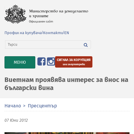
Профил на купувача
|
Контакти
|
EN
СИГНАЛ ЗА КОРУПЦИЯ
TOGGLE
МЕНЮ
или злоупотреби
NAVIGATION
Виетнам проявява интерес за внос на
български вина
Начало
Пресцентър
07 Юни 2012