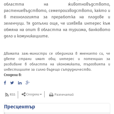
областта на животновъдството,
растениевъдството, семепроизводството, както и
в технологията за преработка на плодове и
зеленчуци. Тя допълни още, че изявява интерес към
обмяна на опит в областта на туризма, банковото
дело и комуникациите.
Двамата зам.-министри се обединиха в мнението си, че
двете страни имат общ интерес и потенциал за
развиване в областта на икономиката, търговията и
инвестициите за силно бъдещо сътрудничество.
Сподели в:
Сподели
RSS
Разпечатай
Пресцентър