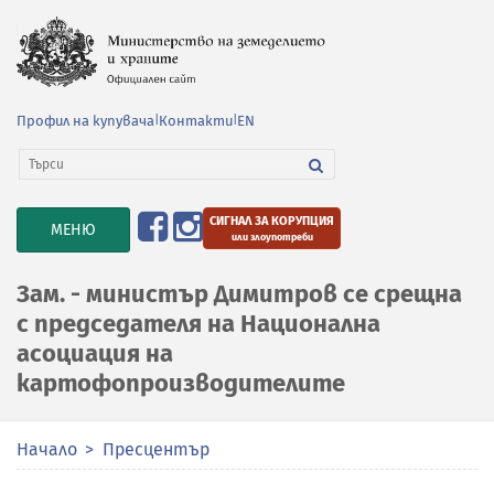
Профил на купувача
|
Контакти
|
EN
СИГНАЛ ЗА КОРУПЦИЯ
TOGGLE
МЕНЮ
или злоупотреби
NAVIGATION
Зам. - министър Димитров се срещна
с председателя на Национална
асоциация на
картофопроизводителите
Начало
Пресцентър