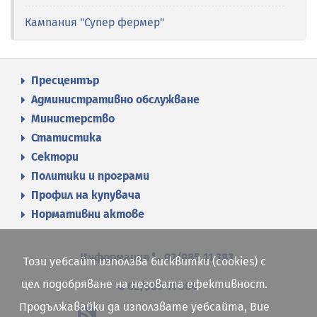
Кампания "Супер фермер"
Пресцентър
Административно обслужване
Министерство
Статистика
Сектори
Политики и програми
Профил на купувача
Нормативни актове
Информация
02/985 11 383
Този уебсайт използва бисквитки (cookies) с
цел подобряване на неговата ефективност.
02/985 11 384
Продължавайки да използвате уебсайта, Вие