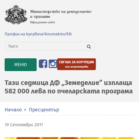
Профил на купувача
|
Контакти
|
EN
СИГНАЛ ЗА КОРУПЦИЯ
TOGGLE
МЕНЮ
или злоупотреби
NAVIGATION
Тази седмица ДФ „Земеделие” изплаща
582 000 лева по пчеларската програма
Начало
Пресцентър
19 Септември 2011