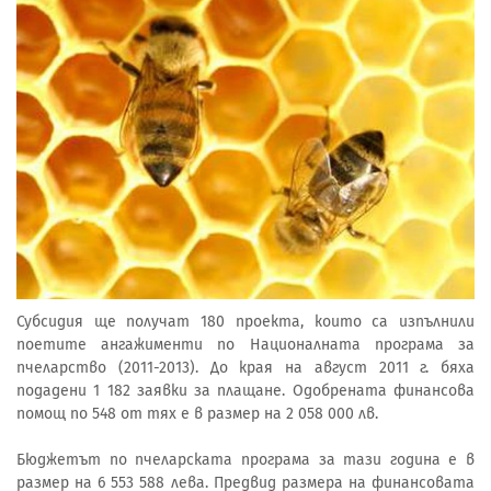
Субсидия ще получат 180 проекта, които са изпълнили
поетите ангажименти по Националната програма за
пчеларство (2011-2013). До края на август 2011 г. бяха
подадени 1 182 заявки за плащане. Одобрената финансова
помощ по 548 от тях е в размер на 2 058 000 лв.
Бюджетът по пчеларската програма за тази година е в
размер на 6 553 588 лева. Предвид размера на финансовата