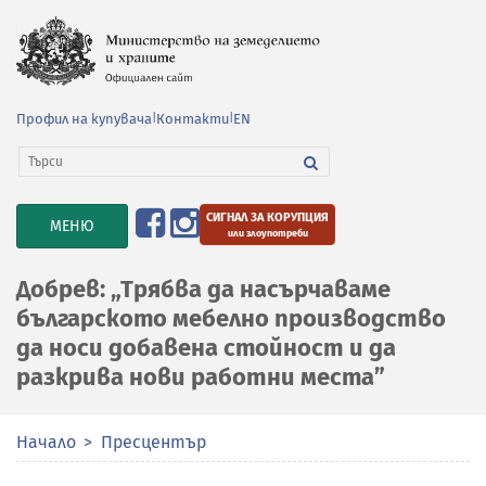
Профил на купувача
|
Контакти
|
EN
СИГНАЛ ЗА КОРУПЦИЯ
TOGGLE
МЕНЮ
или злоупотреби
NAVIGATION
Добрев: „Трябва да насърчаваме
българското мебелно производство
да носи добавена стойност и да
разкрива нови работни места”
Начало
Пресцентър