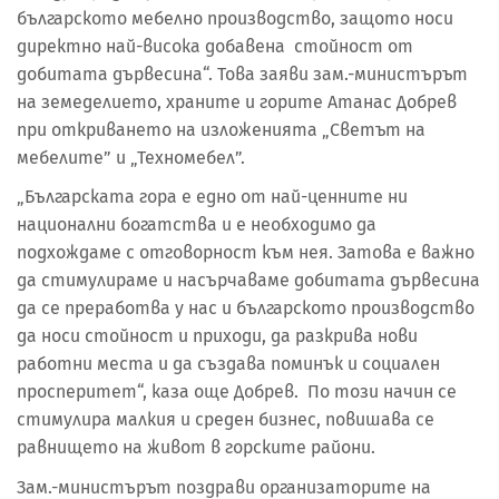
българското мебелно производство, защото носи
директно най-висока добавена стойност от
добитата дървесина“. Това заяви зам.-министърът
на земеделието, храните и горите Атанас Добрев
при откриването на изложенията „Светът на
мебелите” и „Техномебел”.
„Българската гора е едно от най-ценните ни
национални богатства и е необходимо да
подхождаме с отговорност към нея. Затова е важно
да стимулираме и насърчаваме добитата дървесина
да се преработва у нас и българското производство
да носи стойност и приходи, да разкрива нови
работни места и да създава поминък и социален
просперитет“, каза още Добрев. По този начин се
стимулира малкия и среден бизнес, повишава се
равнището на живот в горските райони.
Зам.-министърът поздрави организаторите на