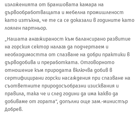
изложенията от Браншовата камара на
дървообработващата и мебелна промишленост
като изтъкна, че те са се доказали в годините като
лоялен партньор.
„Нашата ангажираност към балансирано развитие
на горския сектор налага да подчертаем и
необходимостта от спазване на добри практики в
дърводобива и преработката. Отговорното
отношение към природата включва добив в
сертифицирани горски насаждения при спазване на
съответните природосъобразни изисквания и
правила, така че и след години да има какво да
добиваме от гората”, допълни още зам.-министър
Добрев.