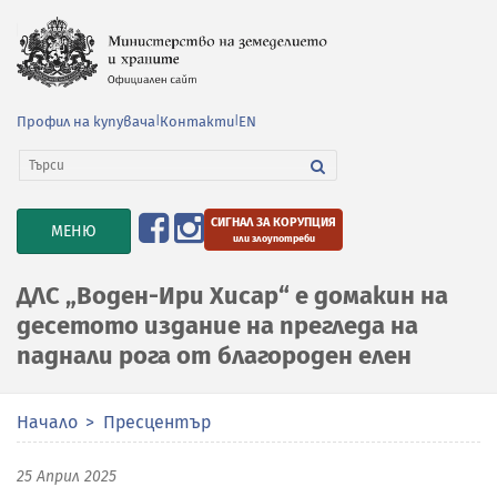
Профил на купувача
|
Контакти
|
EN
СИГНАЛ ЗА КОРУПЦИЯ
TOGGLE
МЕНЮ
или злоупотреби
NAVIGATION
ДЛС „Воден-Ири Хисар“ е домакин на
десетото издание на прегледа на
паднали рога от благороден елен
Начало
Пресцентър
25 Април 2025