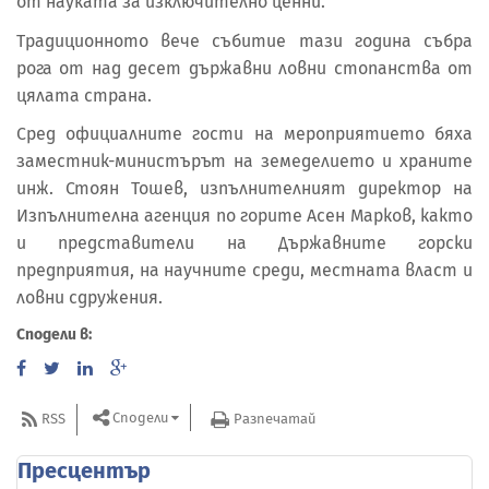
от науката за изключително ценни.
Традиционното вече събитие тази година събра
рога от над десет държавни ловни стопанства от
цялата страна.
Сред официалните гости на мероприятието бяха
заместник-министърът на земеделието и храните
инж. Стоян Тошев, изпълнителният директор на
Изпълнителна агенция по горите Асен Марков, както
и представители на Държавните горски
предприятия, на научните среди, местната власт и
ловни сдружения.
Сподели в:
Сподели
RSS
Разпечатай
Пресцентър