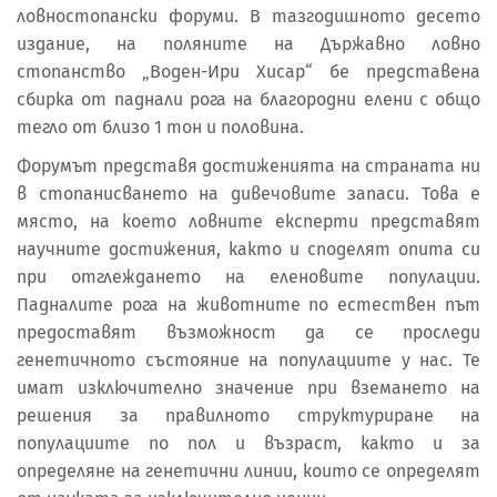
ловностопански форуми. В тазгодишното десето
издание, на поляните на Държавно ловно
стопанство „Воден-Ири Хисар“ бе представена
сбирка от паднали рога на благородни елени с общо
тегло от близо 1 тон и половина.
Форумът представя достиженията на страната ни
в стопанисването на дивечовите запаси. Това е
място, на което ловните експерти представят
научните достижения, както и споделят опита си
при отглеждането на еленовите популации.
Падналите рога на животните по естествен път
предоставят възможност да се проследи
генетичното състояние на популациите у нас. Те
имат изключително значение при вземането на
решения за правилното структуриране на
популациите по пол и възраст, както и за
определяне на генетични линии, които се определят