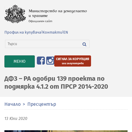
Профил на купувача
|
Контакти
|
EN
СИГНАЛ ЗА КОРУПЦИЯ
TOGGLE
МЕНЮ
или злоупотреби
NAVIGATION
ДФЗ – РА одобри 139 проекта по
подмярка 4.1.2 от ПРСР 2014-2020
Начало
Пресцентър
13 Юли 2020