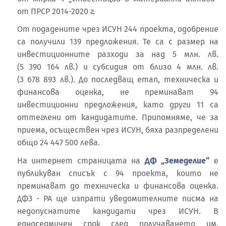
от ПРСР 2014-2020 г.
От подадените чрез ИСУН 244 проекта, одобрение
са получили 139 предложения. Те са с размер на
инвестиционните разходи за над 5 млн. лв.
(5 390 164 лв.) и субсидия от близо 4 млн. лв.
(3 678 893 лв.). До последващ етап, техническа и
финансова оценка, не преминават 94
инвестиционни предложения, като други 11 са
оттеглени от кандидатите. Припомняме, че за
приема, осъществен чрез ИСУН, бяха разпределени
общо 24 447 500 лева.
На интернет страницата на
ДФ „Земеделие“
е
публикуван списък с 94 проекта, които не
преминават до техническа и финансова оценка.
ДФЗ - РА ще изпрати уведомителните писма на
недопуснатите кандидати чрез ИСУН. В
едноседмичен срок след получаването им,