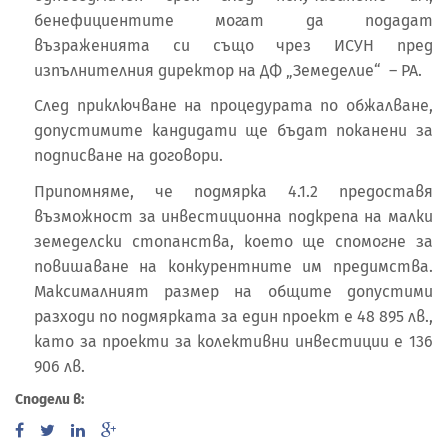
бенефициентите могат да подадат
възраженията си също чрез ИСУН пред
изпълнителния директор на ДФ „Земеделие“ – РА.
След приключване на процедурата по обжалване,
допустимите кандидати ще бъдат поканени за
подписване на договори.
Припомняме, че подмярка 4.1.2 предоставя
възможност за инвестиционна подкрепа на малки
земеделски стопанства, което ще спомогне за
повишаване на конкурентните им предимства.
Максималният размер на общите допустими
разходи по подмярката за един проект е 48 895 лв.,
като за проекти за колективни инвестиции е 136
906 лв.
Сподели в: