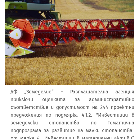
ДФ „Земеделие“ – Разплащателна агенция
приключи оценката за административно
съответствие и допустимост на 244 проектни
предложения по подмярка 4.1.2. "Инвестиции в
земеделски стопанства по Тематична
подпрограма за развитие на малки стопанства"
от мярка 4 „Инвестиции в материални активи“