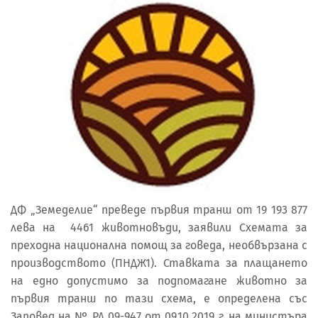
ДФ „Земеделие“ преведе първия транш от 19 193 877
лева на 4461 животновъди, заявили Схемата за
преходна национална помощ за говеда, необвързана с
производството (ПНДЖ1). Ставката за плащането
на едно допустимо за подпомагане животно за
първия транш по тази схема, е определена със
Заповед на № РД 09-947 от 09.10.2019 г. на министъра