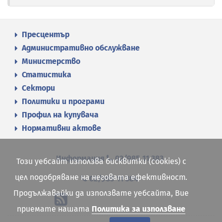
Пресцентър
Административно обслужване
Министерство
Статистика
Сектори
Политики и програми
Профил на купувача
Нормативни актове
Информация
02/985 11 383
Този уебсайт използва бисквитки (cookies) с
цел подобряване на неговата ефективност.
02/985 11 384
Продължавайки да използвате уебсайта, Вие
приемате нашата
Политика за използване