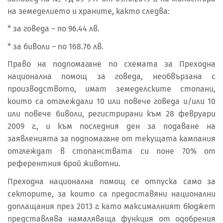
на земеделието и храните, както следва:
* за говеда – по 96.44 лв.
* за биволи – по 168.76 лв.
Право на подпомагане по схемата за Преходна
национална помощ за говеда, необвързана с
производството, имат земеделските стопани,
които са отглеждали 10 или повече говеда и/или 10
или повече биволи, регистрирани към 28 февруари
2009 г., и към последния ден за подаване на
заявленията за подпомагане от текущата кампания
отглеждат в стопанствата си поне 70% от
референтния брой животни.
Преходна национална помощ се отпуска само за
секторите, за които са предоставяни национални
доплащания през 2013 г. като максималният бюджет
представлява намаляваща функция от одобрения