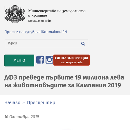
Профил на купувача
|
Контакти
|
EN
СИГНАЛ ЗА КОРУПЦИЯ
TOGGLE
МЕНЮ
или злоупотреби
NAVIGATION
ДФЗ преведе първите 19 милиона лева
на животновъдите за Кампания 2019
Начало
Пресцентър
16 Октомври 2019