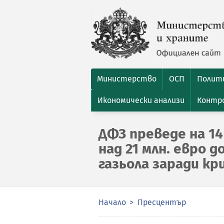
Министерство
ОСП
Полити
Икономически анализи
Контро
ДФЗ преведе на 14
над 21 млн. евро 
газьола заради кр
Начало
Пресцентър