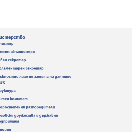
истерство
нистър
местник-министри
авен секретар
рламентарен секретар
ъжностно лице по защита на данните
МЗХ
руктура
итен комитет
оростепенни разпоредители
рговски дружества и държавни
едприятия
тория