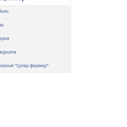
вини
ws
ерия
медиите
мпания "Супер фермер"