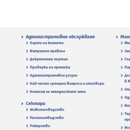
Административно обслужване
Мин
Харта на клиента
Ми
Вътрешни правила
За
Документен портал
Гл
Проверка на преписка
Па
Административни услуги
Дл
в 
Най-често срещани въпроси и отговори
Ст
Комисия за земеделските земи
Од
Сектори
Вт
Животновъдство
Тъ
Растениевъдство
пр
Рибарство
Ис