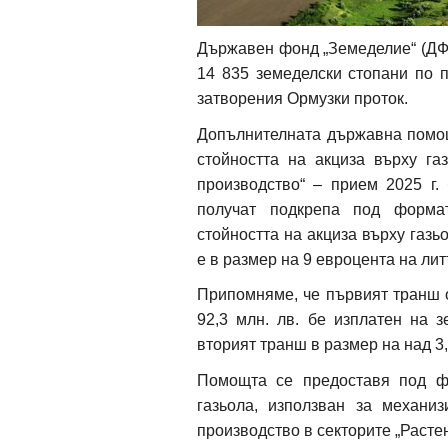
Държавен фонд „Земеделие“ (ДФЗ)
14 835 земеделски стопани по п
затворения Ормузки проток.
Допълнителната държавна помо
стойността на акциза върху га
производство“ – прием 2025 г
получат подкрепа под форма
стойността на акциза върху газь
е в размер на 9 евроцента на лит
Припомняме, че първият транш 
92,3 млн. лв. бе изплатен на з
вторият транш в размер на над 3,
Помощта се предоставя под ф
газьола, използван за механи
производство в секторите „Расте