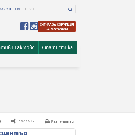
такти
EN
|
СИГНАЛ ЗА КОРУПЦИЯ
или злоупотреби
ативни актове
Статистика
Сподели
S
Разпечатай
сцентър