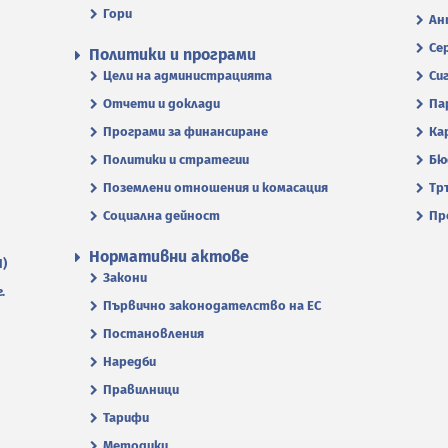
Гори
Ан
Се
Политики и програми
Цели на администрацията
Си
Отчети и доклади
Па
Програми за финансиране
Ка
Политики и стратегии
Бю
Поземлени отношения и комасация
Тр
Социална дейност
Пр
Нормативни актове
П)
Закони
.
Първично законодателство на ЕС
Постановления
Наредби
Правилници
Тарифи
Методики