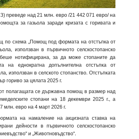
 преведе над 21 млн. евро /21 442 071 евро/ на
омощта за газьола заради кризата с горивата и
щ по схема „Помощ под формата на отстъпка от
зьола, използван в първичното селскостопанско
. беше нотифицирана, за да може стопаните да
та на еднократна допълнителна отстъпка от
ола, използван в селското стопанство. Отстъпката
ър гориво за цялата 2025 г.
от полагащата се държавна помощ в размер над
емеделските стопани на 18 декември 2025 г., а
7 млн. евро на 4 март 2026 г.
ормата на намаление на акцизната ставка на
зирани дейности в първичното селскостопанско
ниевъдство“ и „Животновъдство“.