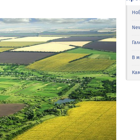
Но
Ne
Гал
В 
Ка