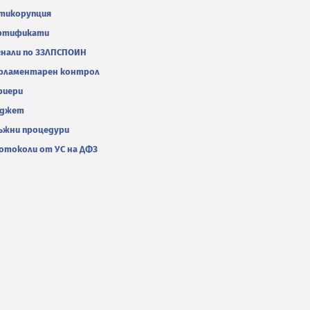
тикорупция
ртификати
гнали по ЗЗЛПСПОИН
рламентарен контрол
риери
джет
ъжни процедури
отоколи от УС на ДФЗ