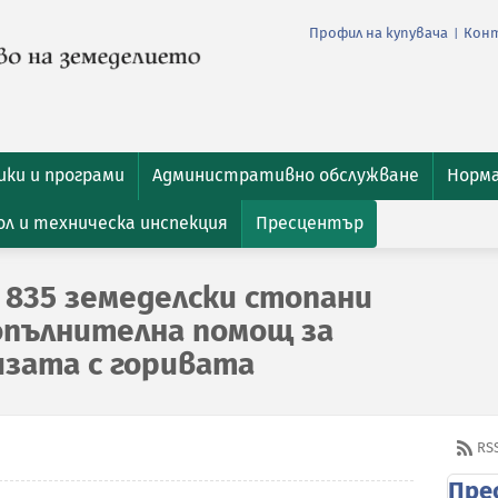
Профил на купувача
Кон
|
ки и програми
Административно обслужване
Норм
л и техническа инспекция
Пресцентър
 835 земеделски стопани
допълнителна помощ за
изата с горивата
RS
Пре