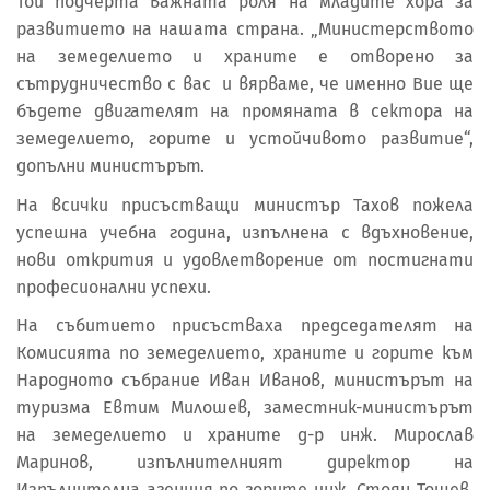
Той подчерта важната роля на младите хора за
развитието на нашата страна. „Министерството
на земеделието и храните е отворено за
сътрудничество с вас и вярваме, че именно Вие ще
бъдете двигателят на промяната в сектора на
земеделието, горите и устойчивото развитие“,
допълни министърът.
На всички присъстващи министър Тахов пожела
успешна учебна година, изпълнена с вдъхновение,
нови открития и удовлетворение от постигнати
професионални успехи.
На събитието присъстваха председателят на
Комисията по земеделието, храните и горите към
Народното събрание Иван Иванов, министърът на
туризма Евтим Милошев, заместник-министърът
на земеделието и храните д-р инж. Мирослав
Маринов, изпълнителният директор на
Изпълнителна агенция по горите инж. Стоян Тошев,