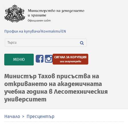
Профил на купувача
|
Контакти
|
EN
СИГНАЛ ЗА КОРУПЦИЯ
TOGGLE
МЕНЮ
или злоупотреби
NAVIGATION
Министър Тахов присъства на
откриването на академичната
учебна година в Лесотехническия
университет
Начало
Пресцентър