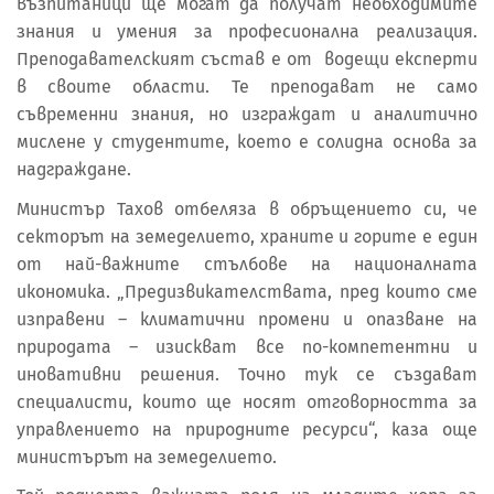
възпитаници ще могат да получат необходимите
знания и умения за професионална реализация.
Преподавателският състав е от водещи експерти
в своите области. Те преподават не само
съвременни знания, но изграждат и аналитично
мислене у студентите, което е солидна основа за
надграждане.
Министър Тахов отбеляза в обръщението си, че
секторът на земеделието, храните и горите е един
от най-важните стълбове на националната
икономика. „Предизвикателствата, пред които сме
изправени – климатични промени и опазване на
природата – изискват все по-компетентни и
иновативни решения. Точно тук се създават
специалисти, които ще носят отговорността за
управлението на природните ресурси“, каза още
министърът на земеделието.