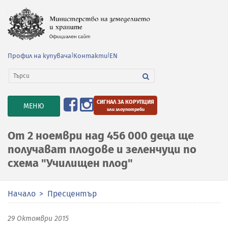
Профил на купувача
|
Контакти
|
EN
СИГНАЛ ЗА КОРУПЦИЯ
TOGGLE
МЕНЮ
или злоупотреби
NAVIGATION
От 2 ноември над 456 000 деца ще
получават плодове и зеленчуци по
схема "Училищен плод"
Начало
Пресцентър
29 Октомври 2015