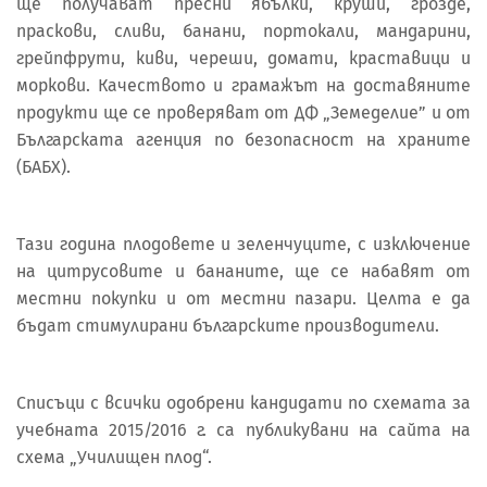
ще получават пресни ябълки, круши, грозде,
праскови, сливи, банани, портокали, мандарини,
грейпфрути, киви, череши, домати, краставици и
моркови. Качеството и грамажът на доставяните
продукти ще се проверяват от ДФ „Земеделие” и от
Българската агенция по безопасност на храните
(БАБХ).
Tази година плодовете и зеленчуците, с изключение
на цитрусовите и бананите, ще се набавят от
местни покупки и от местни пазари. Целта е да
бъдат стимулирани българските производители.
Списъци с всички одобрени кандидати по схемата за
учебната 2015/2016 г. са публикувани на сайта на
схема „Училищен плод“.