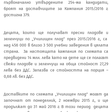
първоначално утвърдените 254-ма кандидати,
броят на доставчиците за Кампания 2015/2016 г.
достигна 379.
Децата, които ще получават пресни плодове и
зеленчуци по „Училищен плод” през 2015/2016 г., са
над 456 000 в близо 3 500 учебни заведения в цялата
страна. За настоящата кампания по схемата са
предвидени 14 млн. лева като на дете ще се полагат
свежи плодове и зеленчуци на обща стойност 27,29
лева без ДДС. Запазва се стойността на порция –
0,68 лв. без ДДС.
Доставките по схемата „Училищен плод” могат да
започнат от понеделник, 2 ноември 2015 г., и ще
продължат до 31 май 2016 г. В този период децата