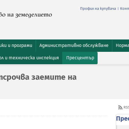
Профил на купувача
Кон
|
ки и програми
Административно обслужване
Норм
л и техническа инспекция
Пресцентър
тсрочва заемите на
RS
Пре