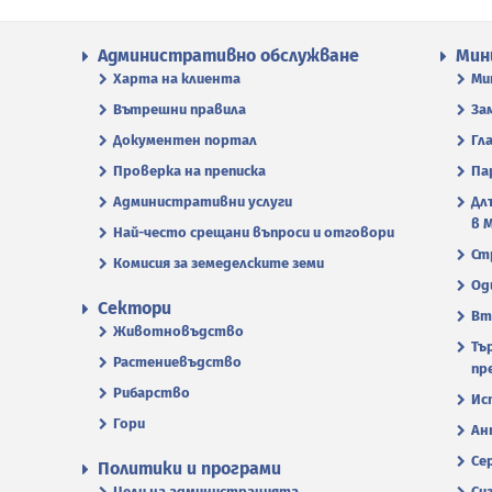
Административно обслужване
Мин
Харта на клиента
Ми
Вътрешни правила
За
Документен портал
Гл
Проверка на преписка
Па
Административни услуги
Дл
в 
Най-често срещани въпроси и отговори
Ст
Комисия за земеделските земи
Од
Сектори
Вт
Животновъдство
Тъ
Растениевъдство
пр
Рибарство
Ис
Гори
Ан
Се
Политики и програми
Цели на администрацията
Си