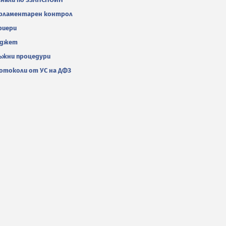
рламентарен контрол
риери
джет
ъжни процедури
отоколи от УС на ДФЗ