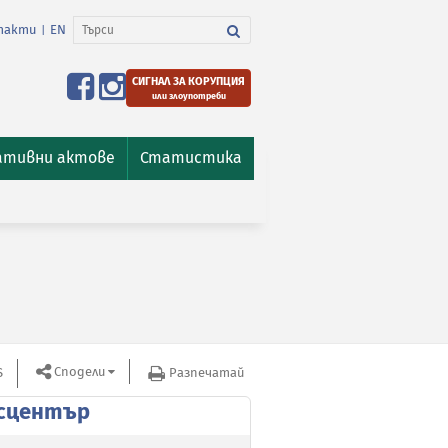
такти
EN
|
СИГНАЛ ЗА КОРУПЦИЯ
или злоупотреби
ативни актове
Статистика
Сподели
S
Разпечатай
сцентър