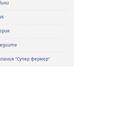
вини
ws
ерия
медиите
мпания "Супер фермер"