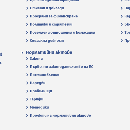
Отчети и доклади
Па
Програми за финансиране
Ка
Политики и стратегии
Бю
Поземлени отношения и комасация
Тр
Социална дейност
Пр
Нормативни актове
П)
Закони
.
Първично законодателство на ЕС
Постановления
Наредби
Правилници
Тарифи
Методики
Проекти на нормативни актове