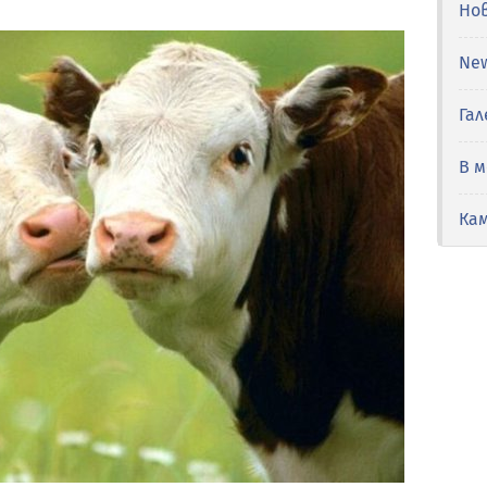
Но
Ne
Гал
В 
Ка