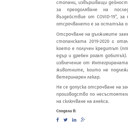
стопани, извършващи дейност
за преодоляване на после
въздействие от COVID-19“, за
отсрочването е за остатъка о
Отсрочване на дължимите заем
стопанската 2019-2020 г. от
което е получен кредитът (п
едър и дребен рогат добитък)
извлечение от Интегрираната
животните, които не подлеж
ветеринарен лекар.
Не се допуска отсрочване на з
производство по несъстоятелн
на сключване на анекса.
Сподели в: