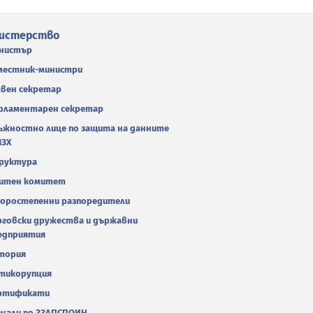
истерство
нистър
местник-министри
авен секретар
рламентарен секретар
ъжностно лице по защита на данните
МЗХ
руктура
итен комитет
оростепенни разпоредители
рговски дружества и държавни
едприятия
тория
тикорупция
ртификати
гнали по ЗЗЛПСПОИН