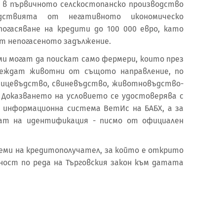
 в първичното селскостопанско производство
дствията от негативното икономическо
 погасяване на кредити до 100 000 евро, като
т непогасеното задължение.
и могат да поискат само фермери, които през
глеждат животни от същото направление, по
тицевъдство, свиневъдство, животновъдство-
. Доказването на условието се удостоверява с
 информационна система ВетИс на БАБХ, а за
ат на идентификация - писмо от официален
аеми на кредитополучател, за който е открито
ост по реда на Търговския закон към датата