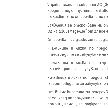
Управителният съвет на ДФ „Зе
кредитите, отпуснати на живот
на лихвата по отсрочването на
Заявления за отсрочване на 
ОД на ДФ„Земеделие“ от 27 ноемвр
Отсрочват се дължимите задълже
- главница и лихва по предо
птицевъдите за закупуване на фу
- главница и лихва по предо
свиневъдите за закупуване на фу
- главница и лихва по предоставе
животновъдите за закупуване на
От възможността за отсрочва
само кредитополучатели, коит
помощ „Помощ за подкрепа за