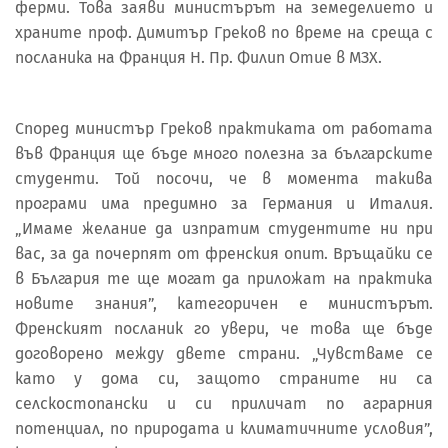
ферми. Това заяви министърът на земеделието и
храните проф. Димитър Греков по време на среща с
посланика на Франция Н. Пр. Филип Отие в МЗХ.
Според министър Греков практиката от работата
във Франция ще бъде много полезна за българските
студенти. Той посочи, че в момента такива
програми има предимно за Германия и Италия.
„Имаме желание да изпратим студентите ни при
вас, за да почерпят от френския опит. Връщайки се
в България те ще могат да приложат на практика
новите знания”, категоричен е министърът.
Френският посланик го увери, че това ще бъде
договорено между двете страни. „Чувстваме се
като у дома си, защото страните ни са
селскостопански и си приличат по аграрния
потенциал, по природата и климатичните условия”,