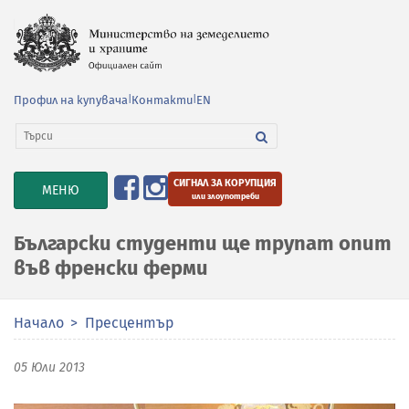
Профил на купувача
|
Контакти
|
EN
СИГНАЛ ЗА КОРУПЦИЯ
TOGGLE
МЕНЮ
или злоупотреби
NAVIGATION
Български студенти ще трупат опит
във френски ферми
Начало
Пресцентър
05 Юли 2013