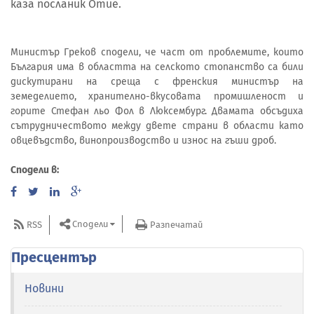
каза посланик Отие.
Министър Греков сподели, че част от проблемите, които
България има в областта на селското стопанство са били
дискутирани на среща с френския министър на
земеделието, хранително-вкусовата промишленост и
горите Стефан льо Фол в Люксембург. Двамата обсъдиха
сътрудничеството между двете страни в области като
овцевъдство, винопроизводство и износ на гъши дроб.
Сподели в:
Сподели
RSS
Разпечатай
Пресцентър
Новини