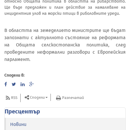
относно Общата политика в областта на рибарството.
Ще бъде предложен и план действие за намаляване на
инцидентния улов на морски птици в риболовните уреди.
В областта на земеделието министрите ще бъдат
запознати с актуалното състояние на реформата
на Общата селскостопанска политика, след
проведените неформални разговори с Европейския
парламент.
Сподели в:
Сподели
RSS
Разпечатай
Пресцентър
Новини