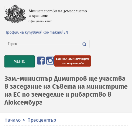
Профил на купувача
|
Контакти
|
EN
СИГНАЛ ЗА КОРУПЦИЯ
TOGGLE
МЕНЮ
или злоупотреби
NAVIGATION
Зам.-министър Димитров ще участва
в заседание на Съвета на министрите
на ЕС по земеделие и рибарство в
Люксембург
Начало
Пресцентър