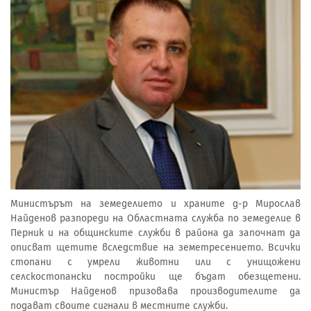
Министърът на земеделието и храните д-р Мирослав
Найденов разпореди на Областната служба по земеделие в
Перник и на общинските служби в района да започнат да
описват щетите вследствие на земетресението. Всички
стопани с умрели животни или с унищожени
селскостопански постройки ще бъдат обезщетени.
Министър Найденов призовава производителите да
подават своите сигнали в местните служби.