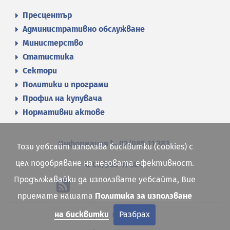
Пресцентър
Административно обслужване
Министерство
Статистика
Сектори
Политики и програми
Профил на купувача
Нормативни актове
Информация
02/985 11 383
Този уебсайт използва бисквитки (cookies) с
цел подобряване на неговата ефективност.
02/985 11 384
Продължавайки да използвате уебсайта, Вие
приемате нашата
Политика за използване
Карта на сайта
на бисквитки
Разбрах