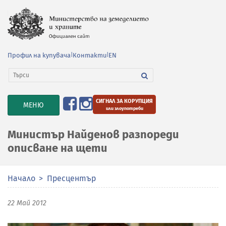
Профил на купувача
|
Контакти
|
EN
СИГНАЛ ЗА КОРУПЦИЯ
TOGGLE
МЕНЮ
или злоупотреби
NAVIGATION
Министър Найденов разпореди
описване на щети
Начало
Пресцентър
22 Май 2012