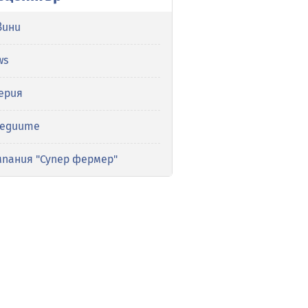
вини
ws
ерия
медиите
мпания "Супер фермер"