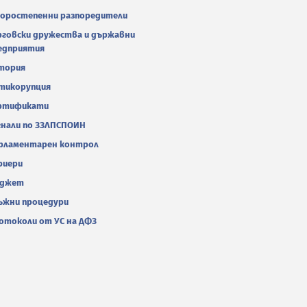
оростепенни разпоредители
рговски дружества и държавни
едприятия
тория
тикорупция
ртификати
гнали по ЗЗЛПСПОИН
рламентарен контрол
риери
джет
ъжни процедури
отоколи от УС на ДФЗ