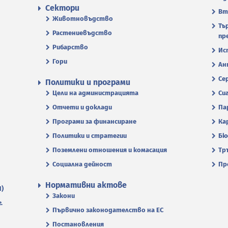
Сектори
Вт
Животновъдство
Тъ
Растениевъдство
пр
Рибарство
Ис
Гори
Ан
Се
Политики и програми
Цели на администрацията
Си
Отчети и доклади
Па
Програми за финансиране
Ка
Политики и стратегии
Бю
Поземлени отношения и комасация
Тр
Социална дейност
Пр
Нормативни актове
П)
Закони
.
Първично законодателство на ЕС
Постановления