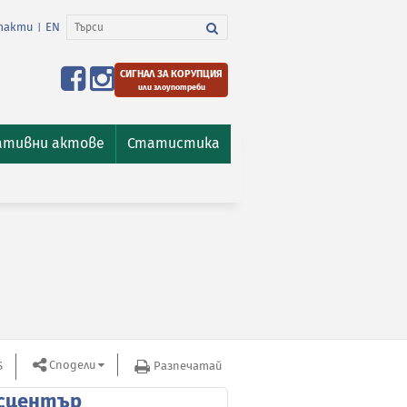
такти
EN
|
СИГНАЛ ЗА КОРУПЦИЯ
или злоупотреби
ативни актове
Статистика
Сподели
S
Разпечатай
сцентър