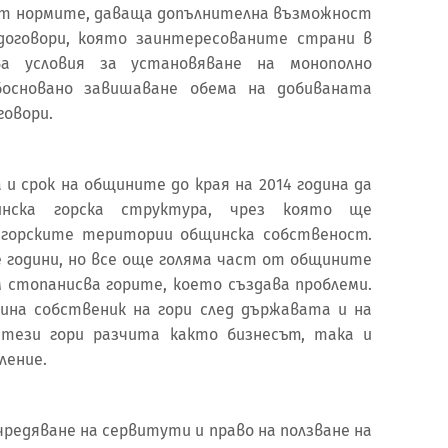
от нормите, даваща допълнителна възможност
 договори, която заинтересованите страни в
ва условия за установяване на монополно
обосновано завишаване обема на добиваната
говори.
 и срок на общините до края на 2014 година да
нска горска структура, чрез която ще
 горските територии общинска собственост.
е години, но все още голяма част от общините
 стопанисва горите, което създава проблеми.
ина собственик на гори след държавата и на
 тези гори разчита както бизнесът, така и
ление.
редяване на сервитути и право на ползване на