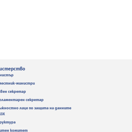
истерство
нистър
местник-министри
авен секретар
рламентарен секретар
ъжностно лице по защита на данните
МЗХ
руктура
итен комитет