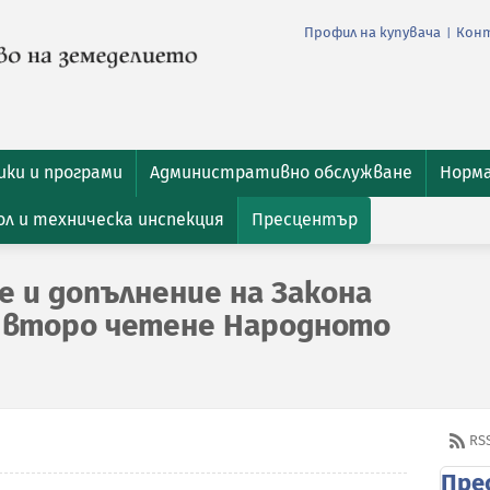
Профил на купувача
Кон
|
ки и програми
Административно обслужване
Норм
л и техническа инспекция
Пресцентър
е и допълнение на Закона
а второ четене Народното
RS
Пре