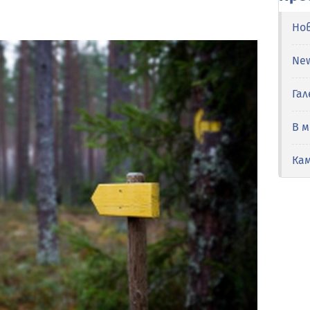
Но
Ne
Гал
В 
Ка