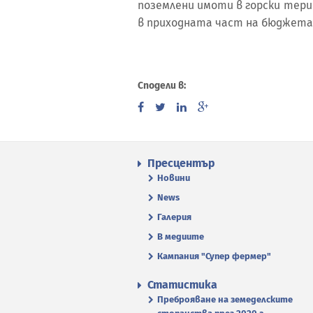
поземлени имоти в горски тер
в приходната част на бюджета 
Сподели в:
Пресцентър
Новини
News
Галерия
В медиите
Кампания "Супер фермер"
Статистика
Преброяване на земеделските