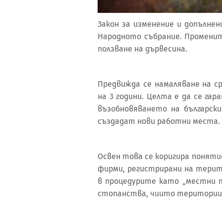
Закон за изменение и допълне
Народното събрание. Променит
ползване на дървесина.
Предвижда се намаляване на с
на 3 години. Целта е да се г
възобновяването на българск
създадат нови работни места.
Освен това се коригира поняти
фирми, регистрирани на терит
в процедурите като „местни т
стопанства, чиито територии 