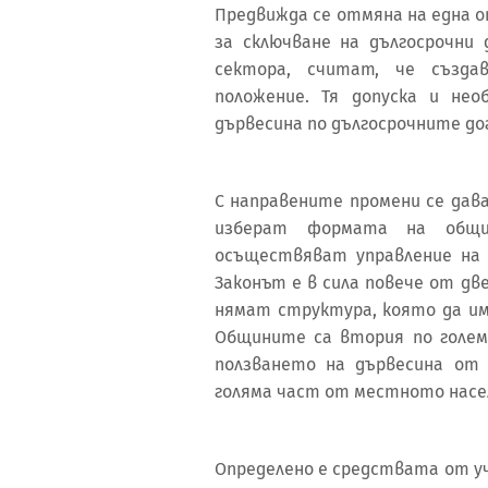
Предвижда се отмяна на една 
за сключване на дългосрочни
сектора, считат, че създа
положение. Тя допуска и не
дървесина по дългосрочните до
С направените промени се дава
изберат формата на общи
осъществяват управление на
Законът е в сила повече от дв
нямат структура, която да им
Общините са втория по голем
ползването на дървесина от
голяма част от местното насе
Определено е средствата от уч