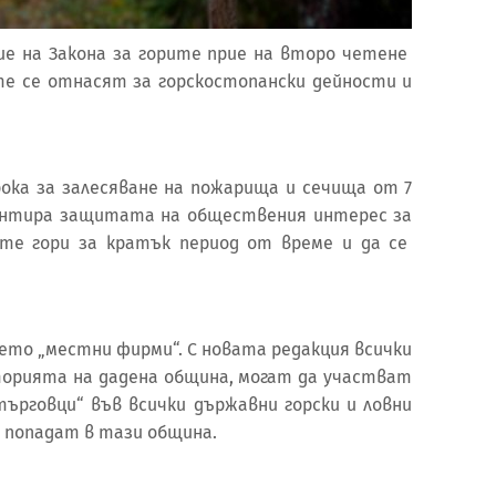
ние на Закона за горите прие на второ четене
е се отнасят за горскостопански дейности и
рока за залесяване на пожарища и сечища от 7
арантира защитата на обществения интерес за
ите гори за кратък период от време и да се
ето „местни фирми“. С новата редакция всички
орията на дадена община, могат да участват
ърговци“ във всички държавни горски и ловни
попадат в тази община.