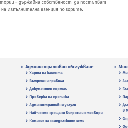
итории – държавна собственост да постъпват
на Изпълнителна агенция по горите.
Административно обслужване
Мин
Харта на клиента
Ми
Вътрешни правила
За
Документен портал
Гл
Проверка на преписка
Па
Административни услуги
Дл
в 
Най-често срещани въпроси и отговори
Ст
Комисия за земеделските земи
Од