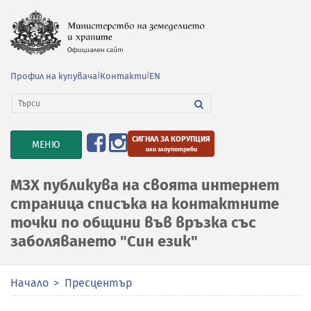
Профил на купувача
|
Контакти
|
EN
СИГНАЛ ЗА КОРУПЦИЯ
TOGGLE
МЕНЮ
или злоупотреби
NAVIGATION
МЗХ публикува на своята интернет
страница списъка на контактните
точки по общини във връзка със
заболяването "Син език"
Начало
Пресцентър