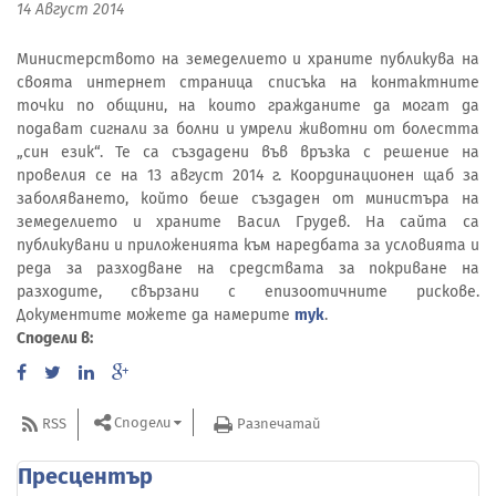
14 Август 2014
Министерството на земеделието и храните публикува на
своята интернет страница списъка на контактните
точки по общини, на които гражданите да могат да
подават сигнали за болни и умрели животни от болестта
„син език“. Те са създадени във връзка с решение на
провелия се на 13 август 2014 г. Координационен щаб за
заболяването, който беше създаден от министъра на
земеделието и храните Васил Грудев. На сайта са
публикувани и приложенията към наредбата за условията и
реда за разходване на средствата за покриване на
разходите, свързани с епизоотичните рискове.
Документите можете да намерите
тук
.
Сподели в:
Сподели
RSS
Разпечатай
Пресцентър