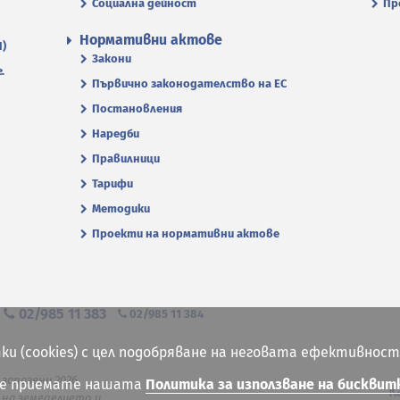
Социална дейност
Пр
Нормативни актове
П)
Закони
.
Първично законодателство на ЕС
Постановления
Наредби
Правилници
Тарифи
Методики
Проекти на нормативни актове
я
02/985 11 383
02/985 11 384
ки (cookies) с цел подобряване на неговата ефективност
 запазени 2026
ие приемате нашата
Политика за използване на бисквит
К
на земеделието и