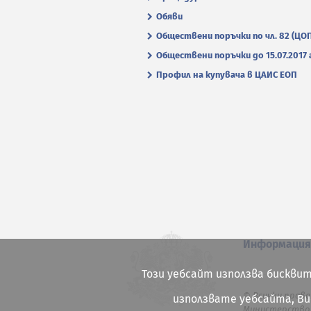
Обяви
Обществени поръчки по чл. 82 (ЦО
Обществени поръчки до 15.07.2017 г
Профил на купувача в ЦАИС ЕОП
Информаци
Този уебсайт използва бисквит
© Всички права
използвате уебсайта, В
Министерство 