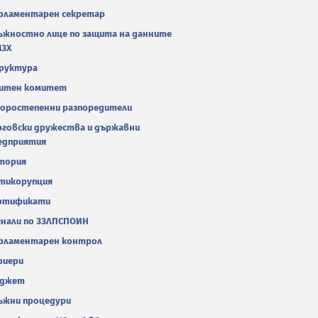
рламентарен секретар
ъжностно лице по защита на данните
МЗХ
руктура
итен комитет
оростепенни разпоредители
рговски дружества и държавни
едприятия
тория
тикорупция
ртификати
гнали по ЗЗЛПСПОИН
рламентарен контрол
риери
джет
ъжни процедури