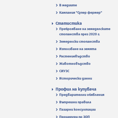
В медиите
Кампания "Супер фермер"
Статистика
Преброяване на земеделските
стопанства през 2020 г.
Земеделски стопанства
Използване на земята
Растениевъдство
Животновъдство
СИУЗС
Исторически данни
Профил на купувача
Предварителни обявления
Вътрешни правила
Пазарни консултации
Процедури по ЗОП