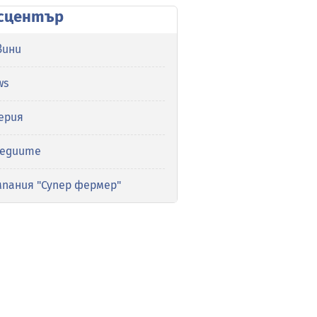
сцентър
вини
ws
ерия
медиите
мпания "Супер фермер"