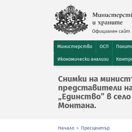
Министерство
ОСП
Полити
Икономически анализи
Контро
Снимки на минист
представители на
„Единство” в сел
Монтана.
Начало
Пресцентър