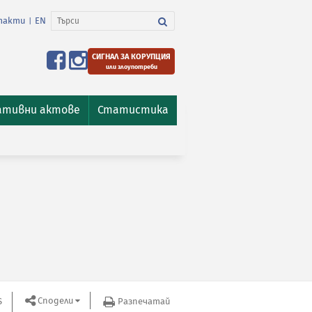
такти
EN
|
СИГНАЛ ЗА КОРУПЦИЯ
или злоупотреби
ативни актове
Статистика
Сподели
S
Разпечатай