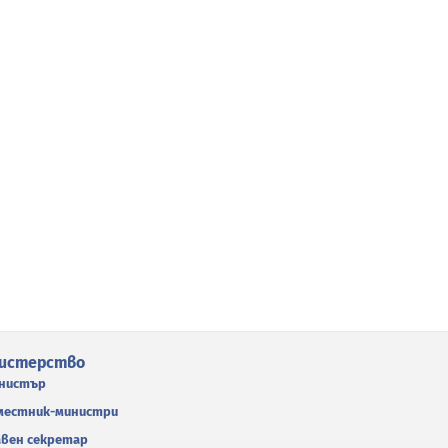
истерство
нистър
местник-министри
авен секретар