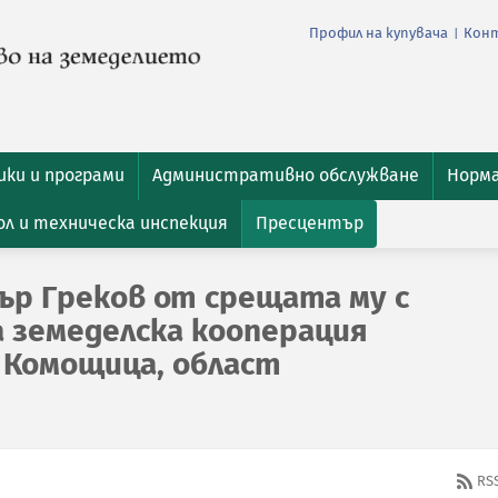
Профил на купувача
Кон
|
ки и програми
Административно обслужване
Норм
л и техническа инспекция
Пресцентър
ър Греков от срещата му с
 земеделска кооперация
о Комощица, област
RS