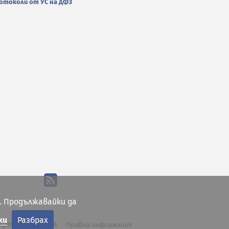
отоколи от УС на ДФЗ
. Продължавайки да
ки
Разбрах
арта на сайта
Правна информация