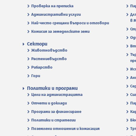
Проверка на преписка
Па
Административни услуги
Дл
в 
Най-често срещани въпроси и отговори
Ст
Комисия за земеделските земи
Од
Сектори
Вт
Животновъдство
Тъ
Растениевъдство
пр
Рибарство
Ис
Гори
Ан
Се
Политики и програми
Цели на администрацията
Си
Отчети и доклади
Па
Програми за финансиране
Ка
Политики и стратегии
Бю
Поземлени отношения и комасация
Тр