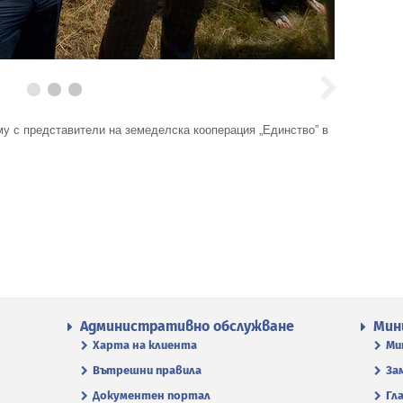
му с представители на земеделска кооперация „Единство” в
Административно обслужване
Мин
Харта на клиента
Ми
Вътрешни правила
За
Документен портал
Гл