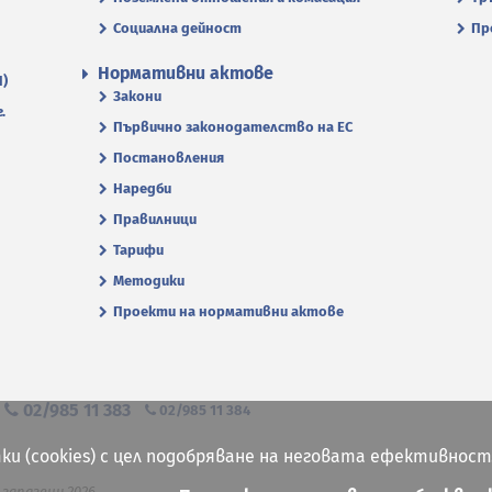
Социална дейност
Пр
Нормативни актове
П)
Закони
.
Първично законодателство на ЕС
Постановления
Наредби
Правилници
Тарифи
Методики
Проекти на нормативни актове
я
02/985 11 383
02/985 11 384
ки (cookies) с цел подобряване на неговата ефективност
 запазени 2026