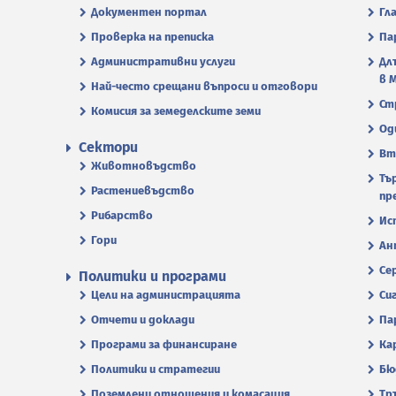
Документен портал
Гл
Проверка на преписка
Па
Административни услуги
Дл
в 
Най-често срещани въпроси и отговори
Ст
Комисия за земеделските земи
Од
Сектори
Вт
Животновъдство
Тъ
Растениевъдство
пр
Рибарство
Ис
Гори
Ан
Се
Политики и програми
Цели на администрацията
Си
Отчети и доклади
Па
Програми за финансиране
Ка
Политики и стратегии
Бю
Поземлени отношения и комасация
Тр