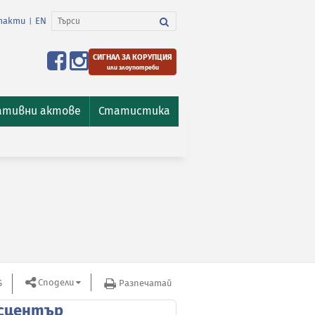
такти
EN
|
СИГНАЛ ЗА КОРУПЦИЯ
или злоупотреби
ативни актове
Статистика
Сподели
S
Разпечатай
сцентър