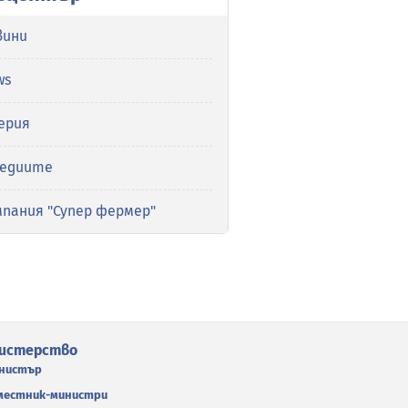
вини
ws
ерия
медиите
мпания "Супер фермер"
истерство
нистър
местник-министри