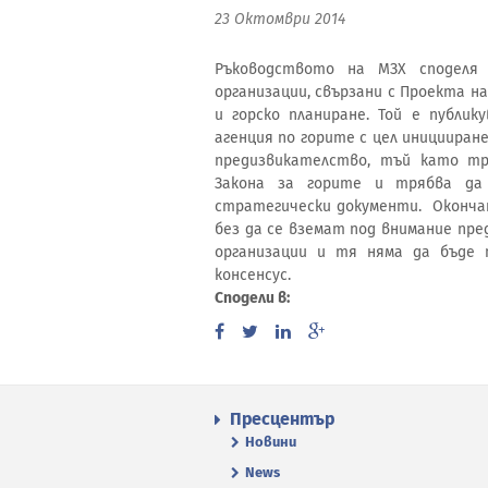
23 Октомври 2014
Ръководството на МЗХ споделя
организации, свързани с Проекта н
и горско планиране. Той е публи
агенция по горите с цел иницииран
предизвикателство, тъй като тр
Закона за горите и трябва да
стратегически документи. Оконча
без да се вземат под внимание пр
организации и тя няма да бъде
консенсус.
Сподели в:
Пресцентър
Новини
News