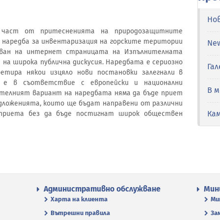
Но
 част от притесненията на природозащитните
а наредба за инвентаризация на горските територии
Ne
куван на интернет страницата на Изпълнителната
е на широка публична дискусия. Наредбата е сериозно
Гал
етира някои изцяло нови постановки залегнали в
 е в съответствие с европейски и национални
В 
телният вариант на наредбата няма да бъде приет
едложенията, които ще бъдат направени от различни
Ка
 приета без да бъде постигнат широк обществен
Административно обслужване
Мин
Харта на клиента
Ми
Вътрешни правила
За