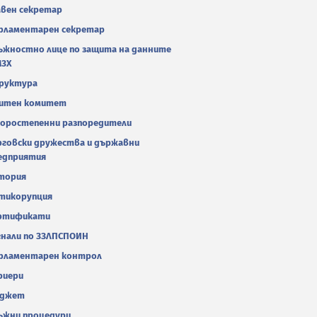
авен секретар
рламентарен секретар
ъжностно лице по защита на данните
МЗХ
руктура
итен комитет
оростепенни разпоредители
рговски дружества и държавни
едприятия
тория
тикорупция
ртификати
гнали по ЗЗЛПСПОИН
рламентарен контрол
риери
джет
ъжни процедури