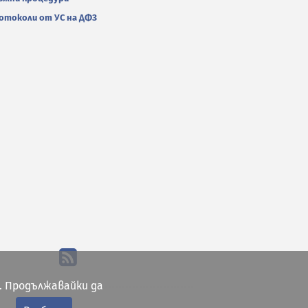
отоколи от УС на ДФЗ
. Продължавайки да