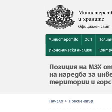
Министерство
ОСП
Полити
Икономически анализи
Контро
Позиция на МЗХ о
на наредба за ин
територии и горс
Начало
Пресцентър