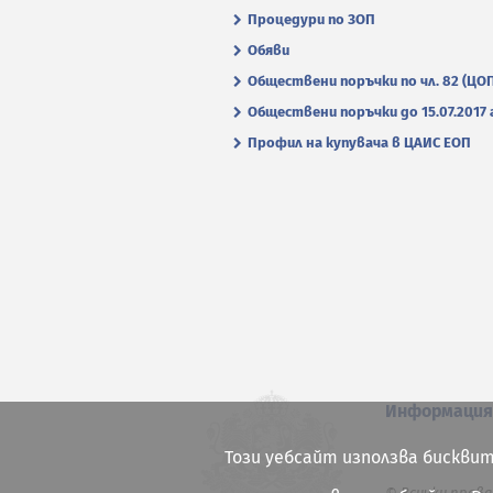
Процедури по ЗОП
Обяви
Обществени поръчки по чл. 82 (ЦО
Обществени поръчки до 15.07.2017 г
Профил на купувача в ЦАИС ЕОП
Информаци
Този уебсайт използва бисквит
© Всички права