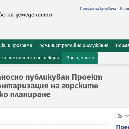
Профил на купувача
Кон
|
ки и програми
Административно обслужване
Норм
л и техническа инспекция
Пресцентър
тносно публикуван Проект
вентаризация на горските
ко планиране
RS
Пре