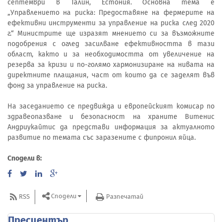
септември в Талин, Естония. Основна тема е
„Управлението на риска: Предоставяне на фермерите на
ефективни инструменти за управление на риска след 2020
г.“ Министрите ще изразят мнението си за възможните
подобрения с оглед засилване ефективността в тази
област, както и за необходимостта от увеличение на
резерва за кризи и по-голямо хармонизиране на нивата на
директните плащания, част от които да се заделят във
фонд за управление на риска.
На заседанието се предвижда и европейският комисар по
здравеопазване и безопасност на храните Витенис
Андриукайтис да представи информация за актуалното
развитие по темата със заразените с фипронил яйца.
Сподели в:
Сподели
RSS
Разпечатай
Пресцентър