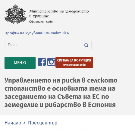
Профил на купувача
|
Контакти
|
EN
СИГНАЛ ЗА КОРУПЦИЯ
TOGGLE
МЕНЮ
или злоупотреби
NAVIGATION
Управлението на риска в селското
стопанство е основната тема на
заседанието на Съвета на ЕС по
земеделие и рибарство в Естония
Начало
Пресцентър