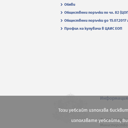
Обяви
Обществени поръчки по чл. 82 (ЦО
Обществени поръчки до 15.07.2017 г
Профил на купувача в ЦАИС ЕОП
Информаци
Този уебсайт използва бисквит
© Всички права
използвате уебсайта, В
Министерство 