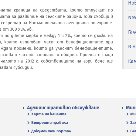
Но
рната граница на средствата, които отпускат по
амата за развитие на селските райони. Това съобщи в
Ne
н секретар на Изпълнителната агенцията по горите.
от 300 хил. лв.
Гал
 по двете мерки е между 1 и 2%, което се дължи на
и, които изпитват част от бенефициентите при
В 
иждат промени, които да улеснят бенефициентите.
атстват частни стопани и общини. Приета е също
Ка
чалото на 2012 г. собствениците на гори вече ще
чават субсидии.
Административно обслужване
Мин
Харта на клиента
Ми
Вътрешни правила
За
Документен портал
Гл