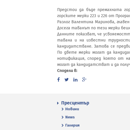
Предстои да бъде премахната го
горските мерки 223 и 226 от Прогр
Разлог Валентина Маринова, главе
Досега таванът по тези мерки беше 
Данните показват, че усвояемостта
тавана и на известни трудност
кандидатстване. Затова се предв
По двете мерки могат да кандид
нотификация, според която от на
могат да кандидатстват и да полу
Сподели в:
Пресцентър
Новини
News
Галерия