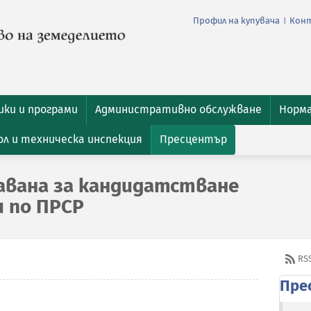
Профил на купувача
Кон
|
ки и програми
Административно обслужване
Норм
л и техническа инспекция
Пресцентър
авана за кандидатстване
и по ПРСР
RS
Пре