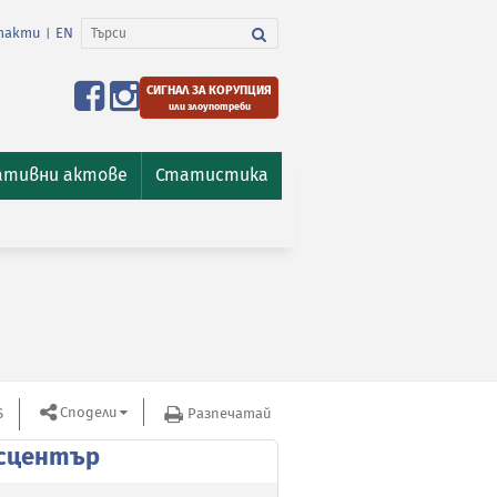
такти
EN
|
СИГНАЛ ЗА КОРУПЦИЯ
или злоупотреби
ативни актове
Статистика
Сподели
S
Разпечатай
сцентър