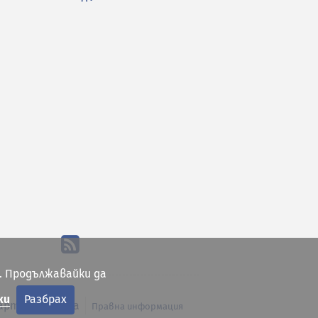
. Продължавайки да
ки
Разбрах
арта на сайта
Правна информация