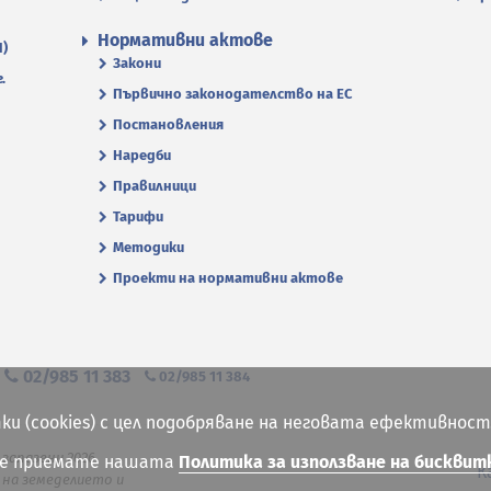
Нормативни актове
П)
Закони
.
Първично законодателство на ЕС
Постановления
Наредби
Правилници
Тарифи
Методики
Проекти на нормативни актове
я
02/985 11 383
02/985 11 384
ки (cookies) с цел подобряване на неговата ефективност
 запазени 2026
ие приемате нашата
Политика за използване на бисквит
К
на земеделието и