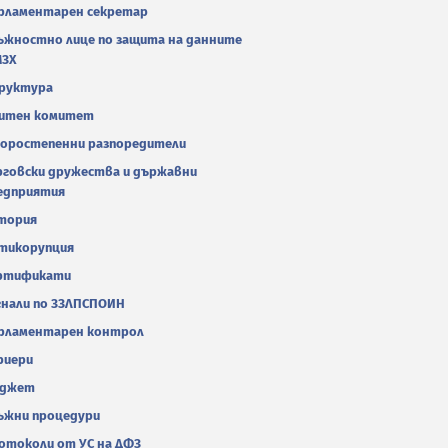
рламентарен секретар
ъжностно лице по защита на данните
МЗХ
руктура
итен комитет
оростепенни разпоредители
рговски дружества и държавни
едприятия
тория
тикорупция
ртификати
гнали по ЗЗЛПСПОИН
рламентарен контрол
риери
джет
ъжни процедури
отоколи от УС на ДФЗ