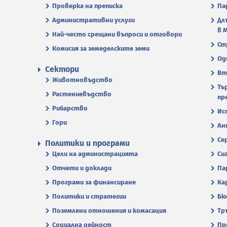
Проверка на преписка
Па
Административни услуги
Дл
в 
Най-често срещани въпроси и отговори
Ст
Комисия за земеделските земи
Од
Сектори
Вт
Животновъдство
Тъ
Растениевъдство
пр
Рибарство
Ис
Гори
Ан
Се
Политики и програми
Цели на администрацията
Си
Отчети и доклади
Па
Програми за финансиране
Ка
Политики и стратегии
Бю
Поземлени отношения и комасация
Тр
Социална дейност
Пр