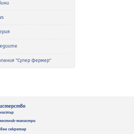
вини
ws
ерия
медиите
мпания "Супер фермер"
истерство
нистър
местник-министри
авен секретар