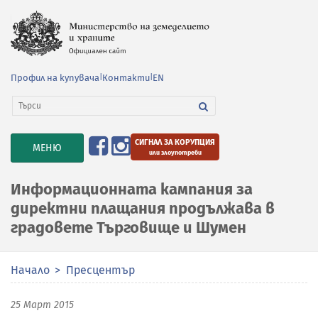
Профил на купувача
|
Контакти
|
EN
СИГНАЛ ЗА КОРУПЦИЯ
TOGGLE
МЕНЮ
или злоупотреби
NAVIGATION
Информационната кампания за
директни плащания продължава в
градовете Търговище и Шумен
Начало
Пресцентър
25 Март 2015