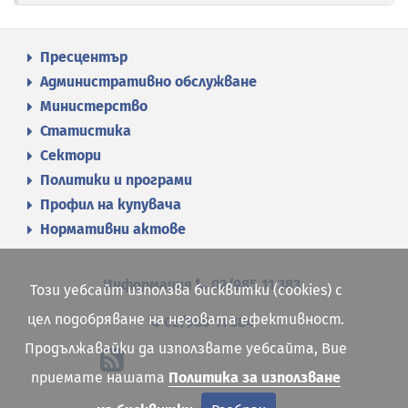
Пресцентър
Административно обслужване
Министерство
Статистика
Сектори
Политики и програми
Профил на купувача
Нормативни актове
Информация
02/985 11 383
Този уебсайт използва бисквитки (cookies) с
цел подобряване на неговата ефективност.
02/985 11 384
Продължавайки да използвате уебсайта, Вие
приемате нашата
Политика за използване