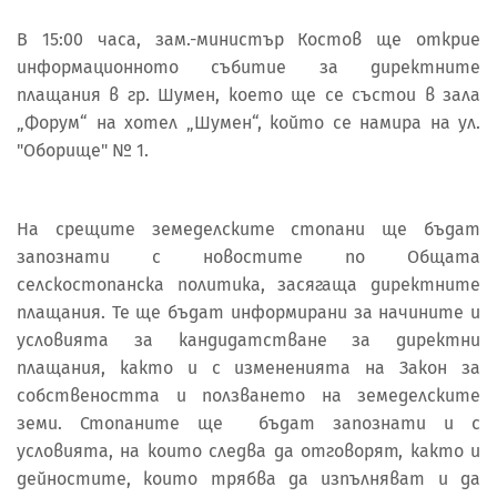
В 15:00 часа, зам.-министър Костов ще открие
информационното събитие за директните
плащания в гр. Шумен, което ще се състои в зала
„Форум“ на хотел „Шумен“, който се намира на ул.
"Оборище" № 1.
На срещите земеделските стопани ще бъдат
запознати с новостите по Общата
селскостопанска политика, засягаща директните
плащания. Те ще бъдат информирани за начините и
условията за кандидатстване за директни
плащания, както и с измененията на Закон за
собствеността и ползването на земеделските
земи. Стопаните ще бъдат запознати и с
условията, на които следва да отговорят, както и
дейностите, които трябва да изпълняват и да