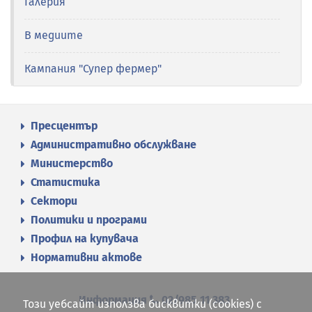
Галерия
В медиите
Кампания "Супер фермер"
Пресцентър
Административно обслужване
Министерство
Статистика
Сектори
Политики и програми
Профил на купувача
Нормативни актове
Информация
02/985 11 383
Този уебсайт използва бисквитки (cookies) с