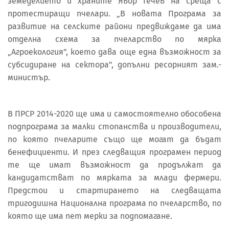
земеделието и храните Явор Гечев на среща с
протестиращи пчелари. „В новата Програма за
развитие на селските райони предвиждаме да има
отделна схема за пчеларство по мярка
„Агроекология”, което дава още една възможност за
субсидиране на сектора”, допълни ресорният зам.-
министър.
В ПРСР 2014-2020 ще има и самостоятелно обособена
подпрограма за малки стопанства и производители,
по която пчеларите също ще могат да бъдат
бенефициенти. И през следващия програмен период
те ще имат възможност да продължат да
кандидатстват по мярката за млади фермери.
Предстои и стартирането на следващата
тригодишна Национална програма по пчеларство, по
която ще има пет мерки за подпомагане.