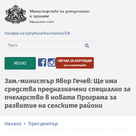
Профил на купувача
|
Контакти
|
EN
СИГНАЛ ЗА КОРУПЦИЯ
TOGGLE
МЕНЮ
или злоупотреби
NAVIGATION
Зам.-министър Явор Гечев: Ще има
средства предназначени специално за
пчеларство в новата Програма за
развитие на селските райони
Начало
Пресцентър