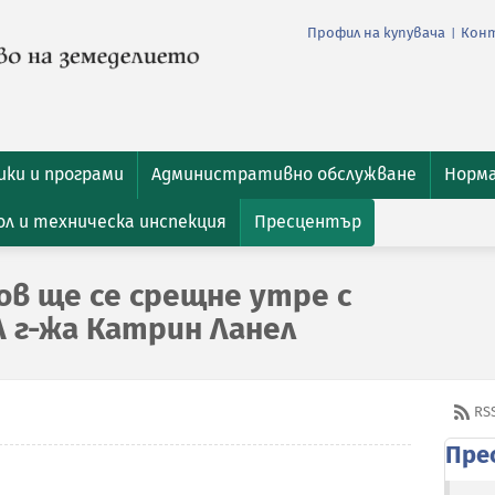
Профил на купувача
Кон
|
ки и програми
Административно обслужване
Норм
л и техническа инспекция
Пресцентър
в ще се срещне утре с
A г-жа Катрин Ланел
RS
Пре