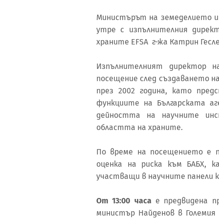
Министърът на земеделието и 
утре с изпълнителния директ
храните EFSA г-жа Катрин Гесле
Изпълнителният директор н
посещение след създаването на
през 2002 година, като пре
функциите на Българската аг
дейността на научните инс
областта на храните.
По време на посещението е п
оценка на риска към БАБХ, к
участващи в научните панели к
От 13:00 часа
е предвидена пр
министър Найденов в Големия