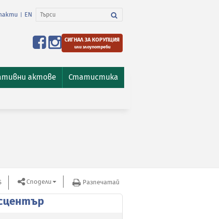
такти
EN
|
СИГНАЛ ЗА КОРУПЦИЯ
или злоупотреби
ативни актове
Статистика
Сподели
S
Разпечатай
сцентър