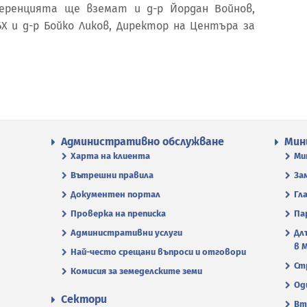
ференцията ще вземат и д-р Йордан Войнов,
Х и д-р Бойко Ликов, Директор на Центъра за
Административно обслужване
Мин
Харта на клиента
Ми
Вътрешни правила
За
Документен портал
Гл
Проверка на преписка
Па
Административни услуги
Дл
в 
Най-често срещани въпроси и отговори
Ст
Комисия за земеделските земи
Од
Сектори
Вт