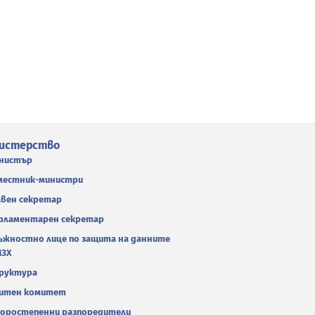
истерство
нистър
местник-министри
авен секретар
рламентарен секретар
ъжностно лице по защита на данните
МЗХ
руктура
итен комитет
оростепенни разпоредители