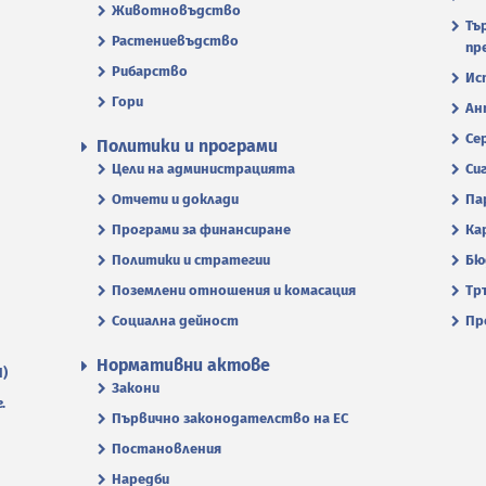
Животновъдство
Тъ
Растениевъдство
пр
Рибарство
Ис
Гори
Ан
Се
Политики и програми
Цели на администрацията
Си
Отчети и доклади
Па
Програми за финансиране
Ка
Политики и стратегии
Бю
Поземлени отношения и комасация
Тр
Социална дейност
Пр
Нормативни актове
П)
Закони
.
Първично законодателство на ЕС
Постановления
Наредби