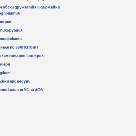
рговски дружества и държавни
едприятия
тория
тикорупция
ртификати
гнали по ЗЗЛПСПОИН
рламентарен контрол
риери
джет
ъжни процедури
отоколи от УС на ДФЗ