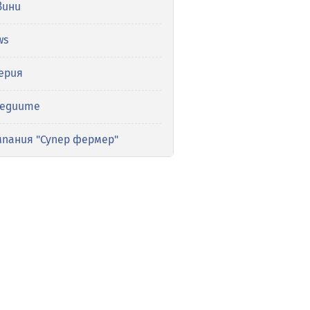
вини
ws
ерия
медиите
мпания "Супер фермер"