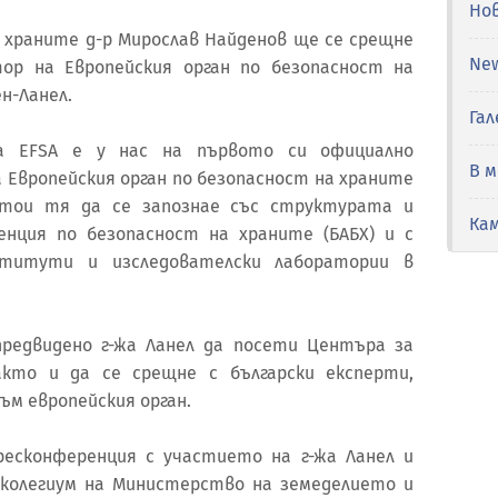
Но
храните д-р Мирослав Найденов ще се срещне
Ne
ор на Европейския орган по безопасност на
н-Ланел.
Гал
а EFSA е у нас на първото си официално
В 
 Европейския орган по безопасност на храните
дстои тя да се запознае със структурата и
Ка
енция по безопасност на храните (БАБХ) и с
титути и изследователски лаборатории в
редвидено г-жа Ланел да посети Центъра за
акто и да се срещне с български експерти,
ъм европейския орган.
есконференция с участието на г-жа Ланел и
 колегиум на Министерство на земеделието и