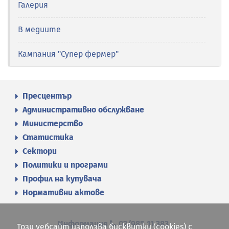
Галерия
В медиите
Кампания "Супер фермер"
Пресцентър
Административно обслужване
Министерство
Статистика
Сектори
Политики и програми
Профил на купувача
Нормативни актове
Информация
02/985 11 383
Този уебсайт използва бисквитки (cookies) с