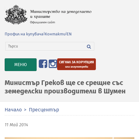
Профил на купувача
|
Контакти
|
EN
СИГНАЛ ЗА КОРУПЦИЯ
TOGGLE
МЕНЮ
или злоупотреби
NAVIGATION
Министър Греков ще се срещне със
земеделски производители в Шумен
Начало
Пресцентър
11 Май 2014