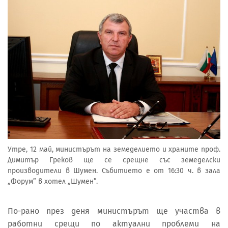
Утре, 12 май, министърът на земеделието и храните проф.
Димитър Греков ще се срещне със земеделски
производители в Шумен. Събитието е от 16:30 ч. в зала
„Форум” в хотел „Шумен”.
По-рано през деня министърът ще участва в
работни срещи по актуални проблеми на