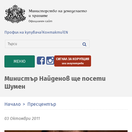
Профил на купувача
|
Контакти
|
EN
СИГНАЛ ЗА КОРУПЦИЯ
TOGGLE
МЕНЮ
или злоупотреби
NAVIGATION
Министър Найденов ще посети
Шумен
Начало
Пресцентър
03 Октомври 2011