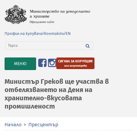
Профил на купувача
|
Контакти
|
EN
СИГНАЛ ЗА КОРУПЦИЯ
TOGGLE
МЕНЮ
или злоупотреби
NAVIGATION
Министър Греков ще участва в
отбелязването на Деня на
хранително-вкусовата
промишленост
Начало
Пресцентър