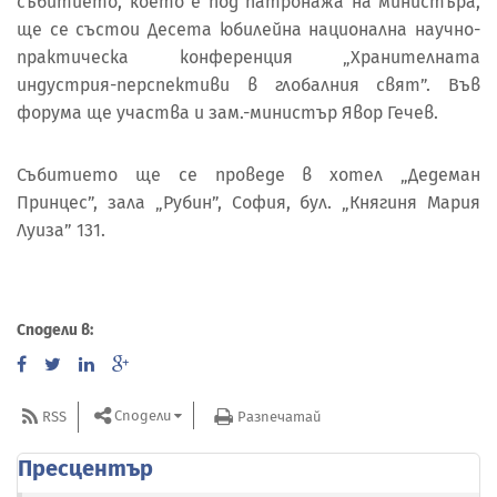
събитието, което е под патронажа на министъра,
ще се състои Десета юбилейна национална научно-
практическа конференция „Хранителната
индустрия-перспективи в глобалния свят”. Във
форума ще участва и зам.-министър Явор Гечев.
Събитието ще се проведе в хотел „Дедеман
Принцес”, зала „Рубин”, София, бул. „Княгиня Мария
Луиза” 131.
Сподели в:
Сподели
RSS
Разпечатай
Пресцентър