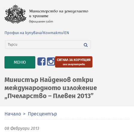
Профил на купувача
|
Контакти
|
EN
СИГНАЛ ЗА КОРУПЦИЯ
TOGGLE
МЕНЮ
или злоупотреби
NAVIGATION
Министър Найденов откри
международното изложение
„Пчеларство – Плевен 2013”
Начало
Пресцентър
08 Февруари 2013