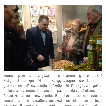
Министърът на земеделието и храните д-р Мирослав
Найденов откри ХI-то международно изложение –
договаряне „Пчеларство – Плевен 2013”. „Идвам с добра
новина за заетите в сектора - разширява се обхватът на
Програмата по пчеларство. В новия програмен период
страната ни е направила предложение секторът да бъде
включен в списъка за директно подпомагане”, съобщи