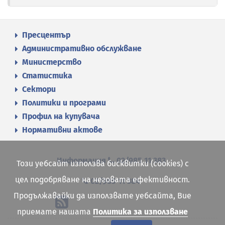
Пресцентър
Административно обслужване
Министерство
Статистика
Сектори
Политики и програми
Профил на купувача
Нормативни актове
Информация
02/985 11 383
Този уебсайт използва бисквитки (cookies) с
цел подобряване на неговата ефективност.
02/985 11 384
Продължавайки да използвате уебсайта, Вие
приемате нашата
Политика за използване