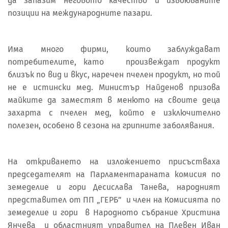
да запазим неговото качество и извоюваните
позиции на международните пазари.
Има много фирми, които заблуждават
потребителите, като произвеждат продукт
близък по вид и вкус, наречен пчелен продукт, но той
не е истински мед. Министър Найденов призова
майките да заместят в менюто на своите деца
захарта с пчелен мед, който е изключително
полезен, особено в сезона на грипните заболявания.
На откриването на изложението присъстваха
председателят на Парламентараната комисия по
земеделие и гори Десислава Танева, народният
представител от ПП „ГЕРБ” и член на Комисията по
земеделие и гори в Народното събрание Христина
Янчева и областният управител на Плевен Иван