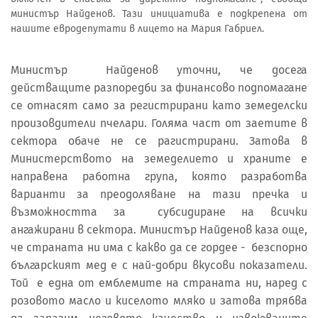
министър Найденов. Тази инициатива е подкрепена от
нашите евродепутати в лицето на Мария Габриел.
Министър Найденов уточни, че досега
действащите разпоредби за финансово подпомагане
се отнасят само за регистрирани като земеделски
произовдители пчелари. Голяма част от заетите в
сектора обаче не се рагистрирани. Затова в
Министерството на земеделието и храните е
направена работна група, която разработва
варианти за преодоляване на тази пречка и
възможността за субсидиране на всички
ангажирани в сектора. Министър Найденов каза още,
че страната ни има с какво да се гордее - безспорно
българският мед е с най-добри вкусови показатели.
Той е една от емблемите на страната ни, наред с
розовото масло и киселото мляко и затова трябва