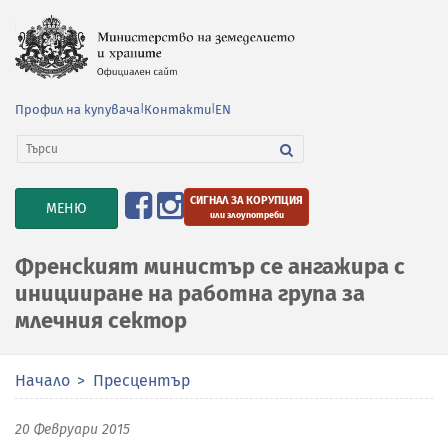
Профил на купувача
|
Контакти
|
EN
СИГНАЛ ЗА КОРУПЦИЯ
TOGGLE
МЕНЮ
или злоупотреби
NAVIGATION
Френският министър се ангажира с
иницииране на работна група за
млечния сектор
Начало
Пресцентър
20 Февруари 2015