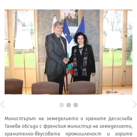
Министърът на земеделието и храните Десислава
Танева обсъди с френския министър на земеделието,
хранително-вкусовата промишленост и горите