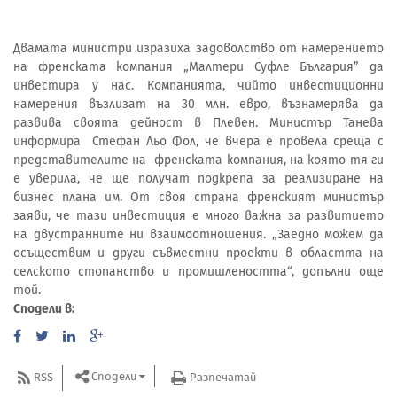
Двамата министри изразиха задоволство от намерението
на френската компания „Малтери Суфле България” да
инвестира у нас. Компанията, чийто инвестиционни
намерения възлизат на 30 млн. евро, възнамерява да
развива своята дейност в Плевен. Министър Танева
информира Стефан Льо Фол, че вчера е провела среща с
представителите на френската компания, на която тя ги
е уверила, че ще получат подкрепа за реализиране на
бизнес плана им. От своя страна френският министър
заяви, че тази инвестиция е много важна за развитието
на двустранните ни взаимоотношения. „Заедно можем да
осъществим и други съвместни проекти в областта на
селското стопанство и промишлеността“, допълни още
той.
Сподели в:
Сподели
RSS
Разпечатай