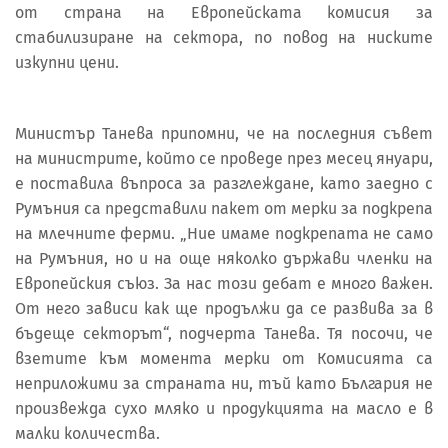
от страна на Европейската комисия за
стабилизиране на сектора, по повод на ниските
изкупни цени.
Министър Танева припомни, че на последния съвет
на министрите, който се проведе през месец януари,
е поставила въпроса за разглеждане, като заедно с
Румъния са представили пакет от мерки за подкрепа
на млечните ферми. „Ние имаме подкрепата не само
на Румъния, но и на още няколко държави членки на
Европейския съюз. За нас този дебат е много важен.
От него зависи как ще продължи да се развива за в
бъдеще секторът“, подчерта Танева. Тя посочи, че
взетите към момента мерки от Комисията са
неприложими за страната ни, тъй като България не
произвежда сухо мляко и продукцията на масло е в
малки количества.