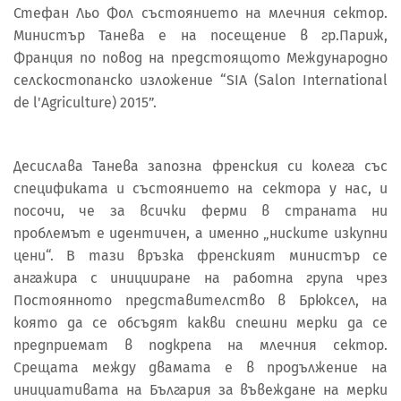
Стефан Льо Фол състоянието на млечния сектор.
Министър Танева е на посещение в гр.Париж,
Франция по повод на предстоящото Международно
селскостопанско изложение “SIA (Salon International
de l'Agriculture) 2015”.
Десислава Танева запозна френския си колега със
спецификата и състоянието на сектора у нас, и
посочи, че за всички ферми в страната ни
проблемът е идентичен, а именно „ниските изкупни
цени“. В тази връзка френският министър се
ангажира с иницииране на работна група чрез
Постоянното представителство в Брюксел, на
която да се обсъдят какви спешни мерки да се
предприемат в подкрепа на млечния сектор.
Срещата между двамата е в продължение на
инициативата на България за въвеждане на мерки