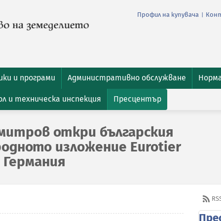
Профил на купувача
Кон
|
ки и програми
Административно обслужване
Норм
л и техническа инспекция
Пресцентър
митров откри българския
одното изложение Eurotier
, Германия
RS
Пре