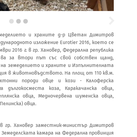
меделието и храните д-р Цветан Димитров
ународното изложение Eurotier 2016, което се
ври 2016 г. в гр. Хановер, Федерална република
тва за втори път със свой собствен щанд,
 на земеделието и храните и Изпълнителната
кция в животновъдството. На площ от 110 кв.м.
охтонни породи овце и кози - Калоферска
га дългокосместа коза, Каракачанска овца,
еплянска овца, Медночервена шуменска овца,
Пелинска) овца.
в гр. Хановер заместник-министър Димитров
а Земеделската камара на Федерална провинция