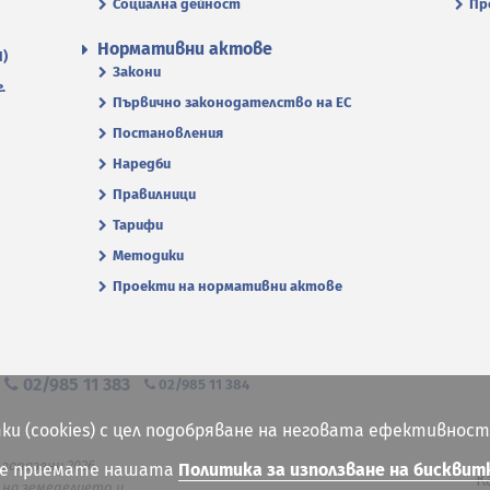
Социална дейност
Пр
Нормативни актове
П)
Закони
.
Първично законодателство на ЕС
Постановления
Наредби
Правилници
Тарифи
Методики
Проекти на нормативни актове
я
02/985 11 383
02/985 11 384
ки (cookies) с цел подобряване на неговата ефективност
 запазени 2026
ие приемате нашата
Политика за използване на бисквит
К
на земеделието и