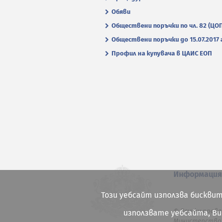
Обяви
Обществени поръчки по чл. 82 (ЦО
Обществени поръчки до 15.07.2017 г
Профил на купувача в ЦАИС ЕОП
Информаци
Този уебсайт използва бисквит
© Всички права
използвате уебсайта, В
Министерство 