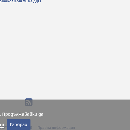
отоколи от УС на ДФЗ
. Продължавайки да
ки
Разбрах
арта на сайта
Правна информация