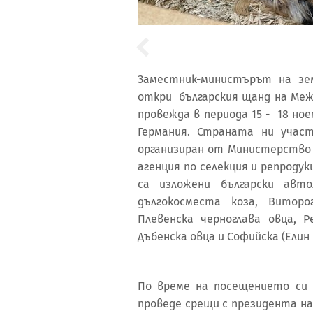
Заместник-министърът на зе
откри българския щанд на Межд
провежда в периода 15 - 18 ноем
Германия. Страната ни учас
организиран от Министерство
агенция по селекция и репроду
са изложени български авт
дългокосместа коза, Виторо
Плевенска черноглава овца, Р
Дъбенска овца и Софийска (Елин 
По време на посещението си 
проведе срещи с президента н