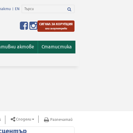
такти
EN
|
СИГНАЛ ЗА КОРУПЦИЯ
или злоупотреби
ативни актове
Статистика
Сподели
S
Разпечатай
сцентър