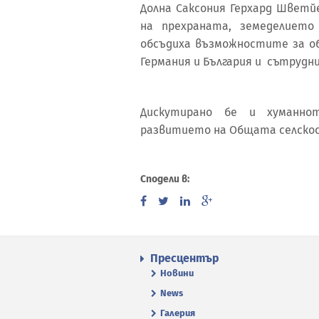
Долна Саксония Герхард Шветй
на прехраната, земеделиет
обсъдиха възможностите за об
Германия и България и сътрудн
Дискутирано бе и хуманн
развитието на Общата селскост
Сподели в:
Пресцентър
Новини
News
Галерия