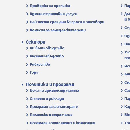
Проверка на преписка
Па
Административни услуги
Дл
в 
Най-често срещани въпроси и отговори
Ст
Комисия за земеделските земи
Од
Сектори
Вт
Животновъдство
Тъ
Растениевъдство
пр
Рибарство
Ис
Гори
Ан
Се
Политики и програми
Цели на администрацията
Си
Отчети и доклади
Па
Програми за финансиране
Ка
Политики и стратегии
Бю
Поземлени отношения и комасация
Тр