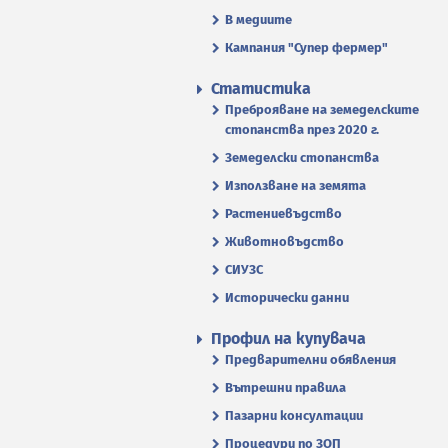
В медиите
Кампания "Супер фермер"
Статистика
Преброяване на земеделските
стопанства през 2020 г.
Земеделски стопанства
Използване на земята
Растениевъдство
Животновъдство
СИУЗС
Исторически данни
Профил на купувача
Предварителни обявления
Вътрешни правила
Пазарни консултации
Процедури по ЗОП