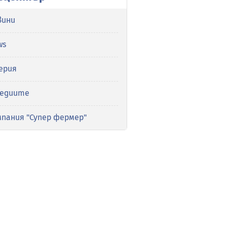
вини
ws
ерия
медиите
мпания "Супер фермер"