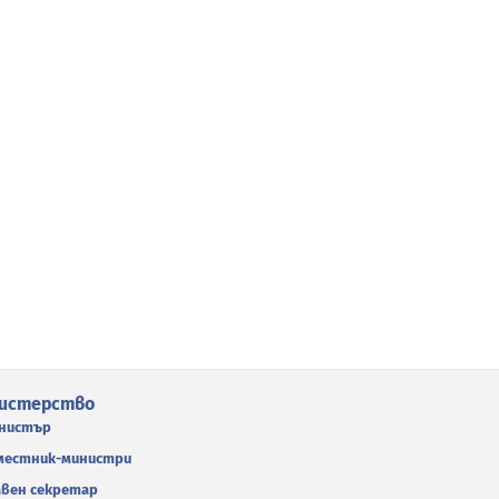
истерство
нистър
местник-министри
авен секретар