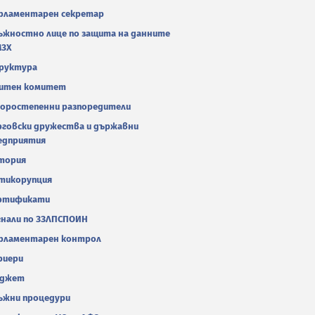
рламентарен секретар
ъжностно лице по защита на данните
МЗХ
руктура
итен комитет
оростепенни разпоредители
рговски дружества и държавни
едприятия
тория
тикорупция
ртификати
гнали по ЗЗЛПСПОИН
рламентарен контрол
риери
джет
ъжни процедури