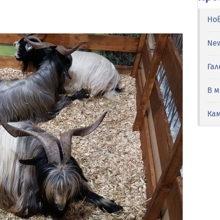
Но
Ne
Гал
В 
Ка