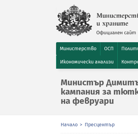
Министерство
ОСП
Полити
Икономически анализи
Контро
Министър Димитъ
кампания за тютю
на февруари
Начало
Пресцентър