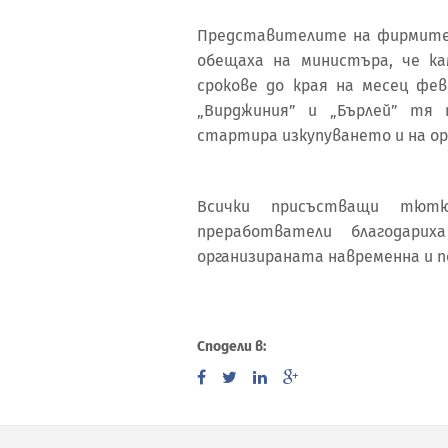
Представителите на фирмите,
обещаха на министъра, че к
срокове до края на месец фе
„Вирджиния” и „Бърлей” тя 
стартира изкупуването и на 
Всички присъстващи тютю
преработватели благодар
организираната навременна и 
Сподели в: