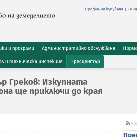
Профил на купувача
Кон
|
ки и програми
Административно обслужване
Норм
л и техническа инспекция
Пресцентър
р Греков: Изкупната
на ще приключи до края
RS
Пре