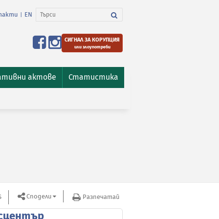
такти
EN
|
СИГНАЛ ЗА КОРУПЦИЯ
или злоупотреби
ативни актове
Статистика
Сподели
S
Разпечатай
сцентър