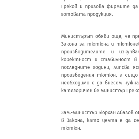
Греков и призова фирмите да
готовата продукция.
Министърът обяви още, че пре
Закона за тютюна и тютюнев
производителите и изкуп
коректност и стабилност в 
последните години, липсва 
произведения тютюн, а също 
необходимо е да внесем нужна
категоричен бе министър Греко
Зам.-министър Бюрхан Абазов об
в Закона, като целта е да с
тютюн.