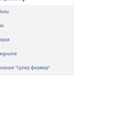
вини
ws
ерия
медиите
мпания "Супер фермер"