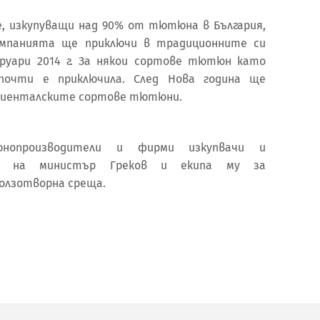
 изкупуващи над 90% от тютюна в България,
ампанията ще приключи в традиционните си
вруари 2014 г. За някои сортове тютюн като
почти е приключила. След Нова година ще
ориенталските сортове тютюни.
нопроизводители и фирми изкупвачи и
иха на министър Греков и екипа му за
ползотворна среща.