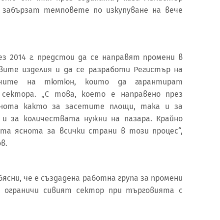
 забързат темповете по изкупуване на вече
з 2014 г. предстои да се направят промени в
ите изделия и да се разработи Регистър на
вачите на тютюн, които да гарантират
сектора. „С това, което е направено през
яснота както за засетите площи, така и за
и за количествата нужни на пазара. Крайно
та яснота за всички страни в този процес“,
в.
ясни, че е създадена работна група за промени
е ограничи сивият сектор при търговията с