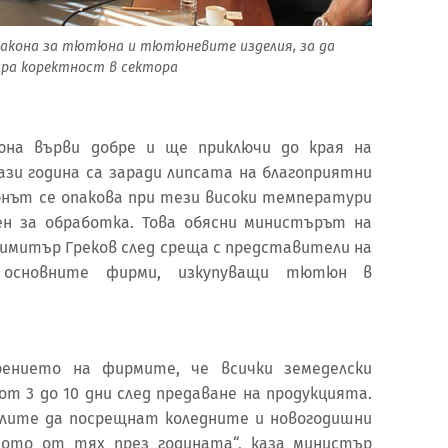
 Закона за тютюна и тютюневите изделия, за да
ра коректност в сектора
на върви добре и ще приключи до края на
ази година са заради липсата на благоприятни
нът се опакова при тези високи температури
ен за обработка. Това обясни министърът на
Димитър Греков след среща с представители на
 основните фирми, изкупуващи тютюн в
рението на фирмите, че всички земеделски
т 3 до 10 дни след предаване на продукцията.
лите да посрещнат коледните и новогодишни
ното от тях през годината“, каза министър