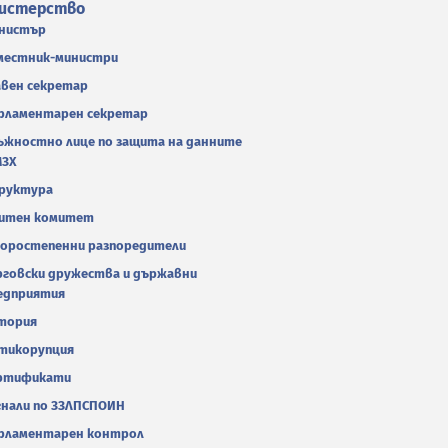
истерство
нистър
местник-министри
авен секретар
рламентарен секретар
ъжностно лице по защита на данните
МЗХ
руктура
итен комитет
оростепенни разпоредители
рговски дружества и държавни
едприятия
тория
тикорупция
ртификати
гнали по ЗЗЛПСПОИН
рламентарен контрол