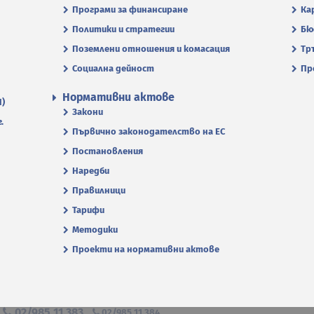
Програми за финансиране
Ка
Политики и стратегии
Бю
Поземлени отношения и комасация
Тр
Социална дейност
Пр
Нормативни актове
П)
Закони
.
Първично законодателство на ЕС
Постановления
Наредби
Правилници
Тарифи
Методики
Проекти на нормативни актове
я
02/985 11 383
02/985 11 384