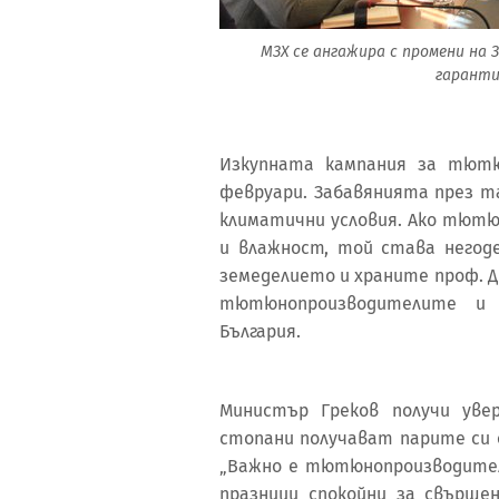
МЗХ се ангажира с промени на
гаранти
Изкупната кампания за тютю
февруари. Забавянията през т
климатични условия. Ако тютю
и влажност, той става негод
земеделието и храните проф. 
тютюнопроизводителите и
България.
Министър Греков получи уве
стопани получават парите си о
„Важно е тютюнопроизводите
празници спокойни за свърше