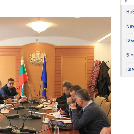
Но
Ne
Гал
В 
Ка