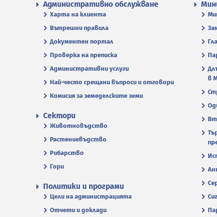
Административно обслужване
Мин
Харта на клиента
Ми
Вътрешни правила
За
Документен портал
Гл
Проверка на преписка
Па
Административни услуги
Дл
в 
Най-често срещани въпроси и отговори
Ст
Комисия за земеделските земи
Од
Сектори
Вт
Животновъдство
Тъ
Растениевъдство
пр
Рибарство
Ис
Гори
Ан
Се
Политики и програми
Цели на администрацията
Си
Отчети и доклади
Па