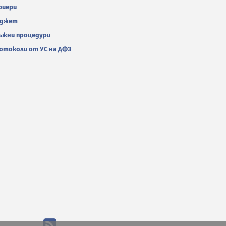
риери
джет
ъжни процедури
отоколи от УС на ДФЗ