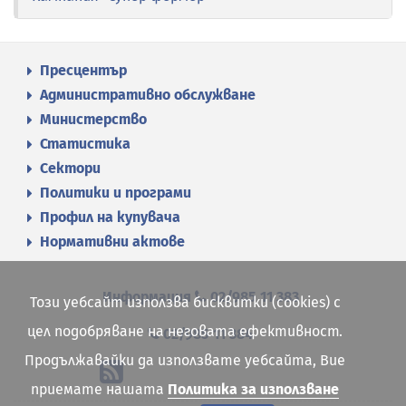
Пресцентър
Административно обслужване
Министерство
Статистика
Сектори
Политики и програми
Профил на купувача
Нормативни актове
Информация
02/985 11 383
Този уебсайт използва бисквитки (cookies) с
цел подобряване на неговата ефективност.
02/985 11 384
Продължавайки да използвате уебсайта, Вие
приемате нашата
Политика за използване