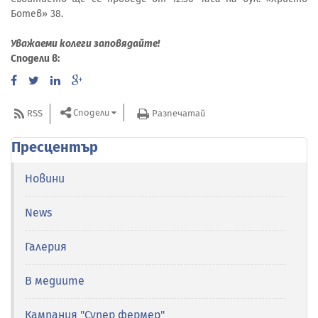
Ботев» 38.
Уважаеми колеги заповядайте!
Сподели в:
Сподели
RSS
Разпечатай
Пресцентър
Новини
News
Галерия
В медиите
Кампания "Супер фермер"