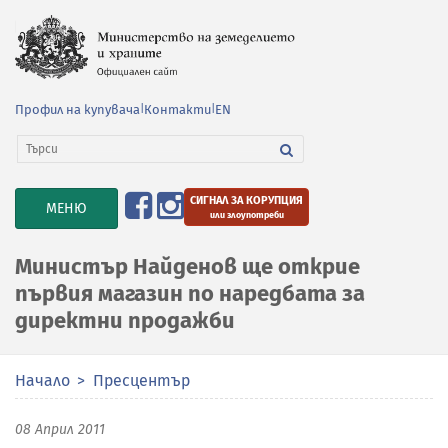
Профил на купувача
|
Контакти
|
EN
СИГНАЛ ЗА КОРУПЦИЯ
TOGGLE
МЕНЮ
или злоупотреби
NAVIGATION
Министър Найденов ще открие
първия магазин по наредбата за
директни продажби
Начало
Пресцентър
08 Април 2011