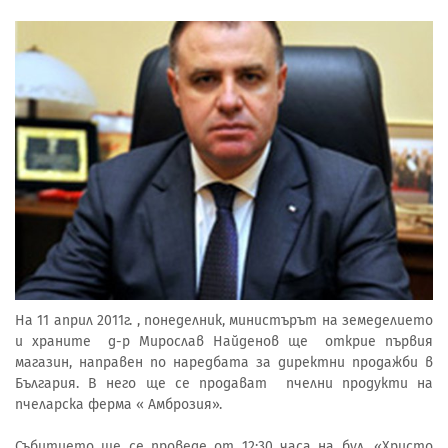
На 11 април 2011г. , понеделник, министърът на земеделието
и храните д-р Мирослав Найденов ще открие първия
магазин, направен по наредбата за директни продажби в
България. В него ще се продават пчелни продукти на
пчеларска ферма « Амброзия».
Събитието ще се проведе от 12:30 часа на бул. «Христо