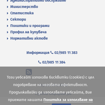
Административно обслужване
Министерство
Статистика
Сектори
Политики и програми
Профил на купувача
Нормативни актове
Информация
02/985 11 383
02/985 11 384
Този уебсайт използва бисквитки (cookies) с цел
подобряване на неговата ефективност.
Карта на сайта
Продължавайки да използвате уебсайта, Вие
Правна информация
приемате нашата
Политика за използване на