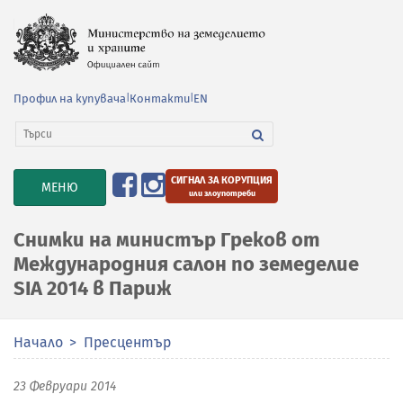
Профил на купувача
|
Контакти
|
EN
СИГНАЛ ЗА КОРУПЦИЯ
TOGGLE
МЕНЮ
или злоупотреби
NAVIGATION
Снимки на министър Греков от
Международния салон по земеделие
SIA 2014 в Париж
Начало
Пресцентър
23 Февруари 2014